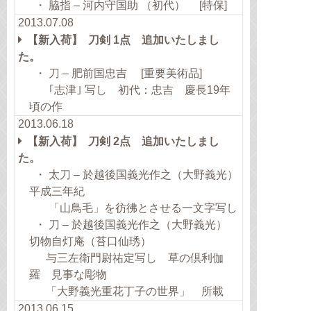
・ 脇指 – 河内守国助 （初代） [特保]
2013.07.08
【新入荷】 刀剣 1点 追加いたしまし
た。
・ 刀 – 肥前国忠吉 [重要美術品]
｢志津｣ 写し 初代：忠吉 慶長19年
頃の作
2013.06.18
【新入荷】 刀剣 2点 追加いたしまし
た。
・ 太刀 – 於越後国義光作之（大野義光）
平成三年紀
「山鳥毛」を彷彿とさせる一文字写し
・ 刀 – 於越後国義光作之（大野義光）
切物自灯庵（苔口仙琇）
与三左衛門尉祐定写し 草の倶利伽
羅 見事な彫物
「大野義光重花丁子の世界」 所載
2013.06.15