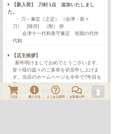
【新入荷】 刀剣 1点 追加いたしまし
た。
・ 刀 – 兼定（之定） （会津・新々
刀） [保存] （附） 拵
会津十一代和泉守兼定 初期の代作
代銘
【店主挨拶】
新年明けましておめでとうございます。
皆々様の益々のご多幸を祈念申し上げま
す。当店のホームページも今年で7年目を
迎えることができました。これもひとえ
に皆様方のご愛顧・ご支援の賜と深く感
ご注文
購入方法
よくある質問
お客様の声
謝申し上げます。本年も皆様方に喜んで
いただけます刀剣・装剣小道具類を定期
的にご紹介させていただきますので、宜
しくお願い申し上げます。
平成25年正月元