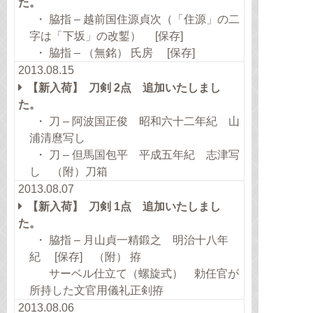
た。
・ 脇指 – 越前国住源貞次（「住源」の二
字は「下坂」の改鏨） [保存]
・ 脇指 – （無銘） 氏房 [保存]
2013.08.15
【新入荷】 刀剣 2点 追加いたしまし
た。
・ 刀 – 阿波国正俊 昭和六十二年紀 山
浦清麿写し
・ 刀 – 但馬国包平 平成五年紀 志津写
し （附）刀箱
2013.08.07
【新入荷】 刀剣 1点 追加いたしまし
た。
・ 脇指 – 月山貞一精鍛之 明治十八年
紀 [保存] （附） 拵
サーベル仕立て（螺旋式） 勅任官が
所持した文官用儀礼正剣拵
2013.08.06