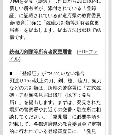
刀剣を発見（譲渡）した日から20日以内に
新しい所有者が、添付されている「登録
証」に記載されている都道府県の教育委員
会(教育庁)宛に「銃砲刀剣類等所有者変更
届書」を提出します。提出方法は郵送で結
構です。
銃砲刀剣類等所有者変更届書
(PDFファ
イル)
■ 「登録証」がついていない場合
刃渡り15㎝以上の刀、剣、槍、薙刀、短刀
などの刀剣類は、所轄の警察署に「古式銃
砲・刀剣類発見届出済証（以下：発見
届）」を提出します。まずは、発見された
場所の警察署やお近くの交番・駐在所に相
談してください。「発見届」に必要事項を
記載して、各都道府県の教育委員会で定期
的に行われている登録審査日に、「発見