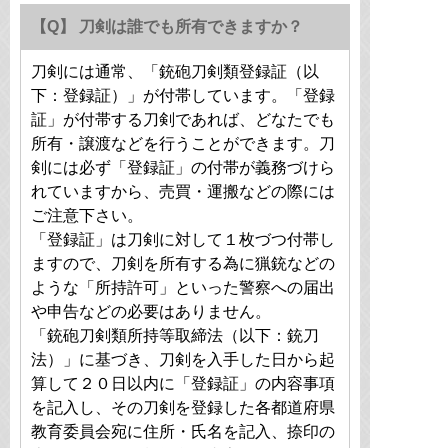
【Q】 刀剣は誰でも所有できますか？
刀剣には通常、「銃砲刀剣類登録証（以
下：登録証）」が付帯しています。「登録
証」が付帯する刀剣であれば、どなたでも
所有・譲渡などを行うことができます。刀
剣には必ず「登録証」の付帯が義務づけら
れていますから、売買・運搬などの際には
ご注意下さい。
「登録証」は刀剣に対して１枚づつ付帯し
ますので、刀剣を所有する為に猟銃などの
ような「所持許可」といった警察への届出
や申告などの必要はありません。
「銃砲刀剣類所持等取締法（以下：銃刀
法）」に基づき、刀剣を入手した日から起
算して２０日以内に「登録証」の内容事項
を記入し、その刀剣を登録した各都道府県
教育委員会宛に住所・氏名を記入、捺印の