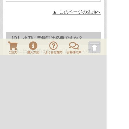
▲ このページの先頭へ
【Q】 小刀に登録証は必要ですか？
小刀には登録証は必要ありません。小刀は
ご注文
購入方法
よくある質問
お客様の声
原則として小柄にいれて、拵につけるもの
ですので、長さ・身幅が大振りのものは必
要になる場合があります。
※ 長さ15cm以上、元重ね2.5mm以上、拵がつ
いてる状態のものは登録証が必要となります。
※ 登録証の交付を希望される場合は、警察では
なく、お住まいの都道府県教育委員会にご相談く
ださい。
▲ このページの先頭へ