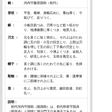
銘：
河内守藤原国助（初代）
形状 ：
平造、庵棟、身幅広めに、重ね厚く、寸
延びて、反りつく。
鍛 ：
小板目肌つみ、刃寄りなど処々柾がか
り、地沸微塵に厚くつき、地景入る。
刃文 ：
元を直ぐに短く焼出し、その上はのたれ
調に互の目・小互の目交じり、上部は刃
幅を増して互の目に丁子風の刃交じり、
足入り、匂深く、小沸よくつき、金筋入
り、砂流しかかり、玉焼き風交える。
帽子 ：
直ぐ調に浅くのたれて小丸に返り、先掃
きかける。
彫物 ：
表：腰樋に添樋その上に玉、裏：護摩箸
に二筋樋その上に玉。
茎 ：
生ぶ、先刃上がり栗尻、鑢目筋違、目釘
孔一。
説明：
初代河内守国助（親国助）は、初代和泉守国貞
（親国貞）と同様に堀川門下の末弟子であるが、そ