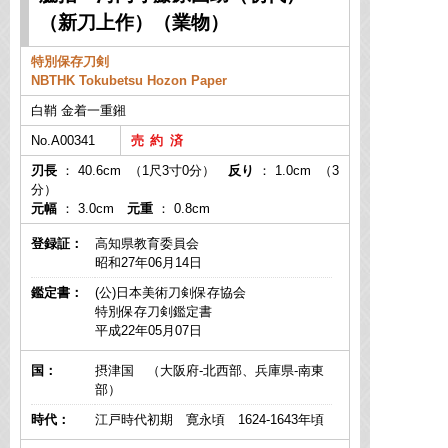
（新刀上作）（業物）
特別保存刀剣
NBTHK Tokubetsu Hozon Paper
白鞘 金着一重鎺
No.A00341
刃長
： 40.6cm （1尺3寸0分）
反り
： 1.0cm （3
分）
元幅
： 3.0cm
元重
： 0.8cm
登録証：
高知県教育委員会
昭和27年06月14日
鑑定書：
(公)日本美術刀剣保存協会
特別保存刀剣鑑定書
平成22年05月07日
国：
摂津国 （大阪府-北西部、兵庫県-南東
部）
時代：
江戸時代初期 寛永頃 1624-1643年頃