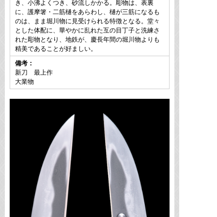
き、小沸よくつき、砂流しかかる。彫物は、表裏
に、護摩箸・二筋樋をあらわし、樋が三筋になるも
のは、まま堀川物に見受けられる特徴となる。堂々
とした体配に、華やかに乱れた互の目丁子と洗練さ
れた彫物となり、地鉄が、慶長年間の堀川物よりも
精美であることが好ましい。
備考：
新刀 最上作
大業物