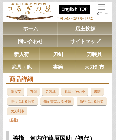
ホーム
店主挨拶
問い合わせ
サイトマップ
新入荷
刀剣
刀装具
武具・他
書籍
大刀剣市
商品詳細
新入荷
刀剣
刀装具
武具・その他
書籍
時代による分類
鑑定書による分類
価格による分類
大刀剣市
脇指
脇指 河内守藤原国助（初代）