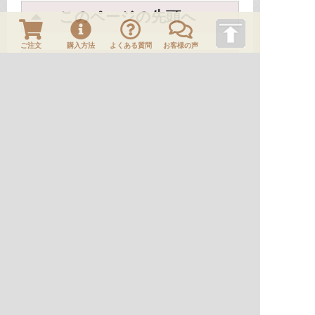
このページの先頭へ
ご注文
購入方法
よくある質問
お客様の声
一覧に戻る
ＨＯＭＥ
刀剣や刀の販売なら日本刀販売専門店つるぎの屋
商品案内
刀剣
No.A00341 脇指 河内守国助（初代）
刀剣や刀の販売なら日本刀販売専門店つるぎの屋
商品一覧
刀剣
脇指
No.A00341 脇指 河内守国助（初代）
関連ページ：
商品案内