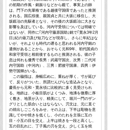
の初期の作風・銘振りなどから鑑て、事実上の師
は、門下の先輩格である越後守国儔であったと推測
される。国広歿後、親国貞と共に大坂に移住し、大
坂鍛冶の先駆者となり、その後の大坂鍛冶に大きな
影響を及ぼしている。河内守受領については明確で
はないが、同作に｢河内守藤原国助｣銘で｢寛永3年2月
日｣紀の薙刀及び短刀などが現存し、さらに年紀はな
いが、それよりも時代の遡ると思われる河内守銘の
遺例があることから、おそらく元和9年、初代国貞の
和泉守受領と相前後するものと推測される。彼の子
息は何れも優秀で長男：武蔵守国次、次男：二代河
内守国助（中河内）、三男：肥後守国康、四男：伊
勢守国輝がいる。
この脇指は、身幅広めに、重ねが厚く、寸が延び
て、反りがついた、所謂だんびらな造込みとなり、
慶長から元和・寛永頃に比較的に多く見受けられ
る。地鉄は、小板目肌がよくつみ、地沸を微塵に厚
く敷き、地景が入り、精美にして、堀川一門のザン
グリとした肌合いとはならない。刃文は、元に直ぐ
の焼出しごころをみせ、その上は、下半は彫物を意
識してやや焼きを低くし、小のたれを主張に互の
目・小互の目を交え、上半は焼きを一段と高くし、
互の目乱れに、丁子風の刃を交え、少しく玉を焼