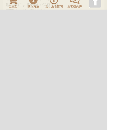
鑑定書による分類：保存刀剣
ご注文
購入方法
よくある質問
お客様の声
関連ページ：
商品案内
HOME
店主挨拶
商品案内
購入方法
お問い合わせ
刀剣情報
サイトマップ
よくあるご質問
お客様の声
サイトのご利用に際して
個人情報保護方針
特定商取引法に基づく表示
古物営業法に基づく表示