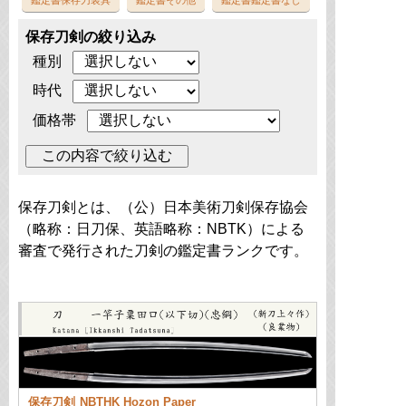
鑑定書
保存刀装具
鑑定書
その他
鑑定書
鑑定書なし
保存刀剣の絞り込み
種別
時代
価格帯
保存刀剣とは、（公）日本美術刀剣保存協会
（略称：日刀保、英語略称：NBTK）による
審査で発行された刀剣の鑑定書ランクです。
保存刀剣
NBTHK Hozon Paper