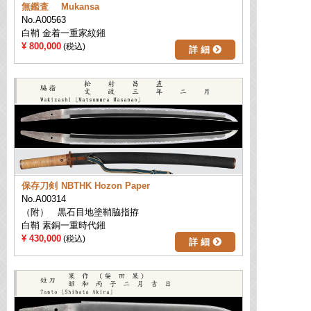
無鑑査
Mukansa
No.A00563
白鞘 金着一重家紋鎺
800,000
詳 細
保存刀剣
NBTHK Hozon Paper
No.A00314
（附） 黒石目地塗鞘脇指拵
白鞘 素銅一重時代鎺
430,000
詳 細