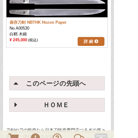
保存刀剣
NBTHK Hozon Paper
No.A00530
白鞘 木鎺
245,000
詳 細
このページの先頭へ
ＨＯＭＥ
刀剣や刀の販売なら日本刀販売専門店つるぎの屋
鑑定書・時代による分類