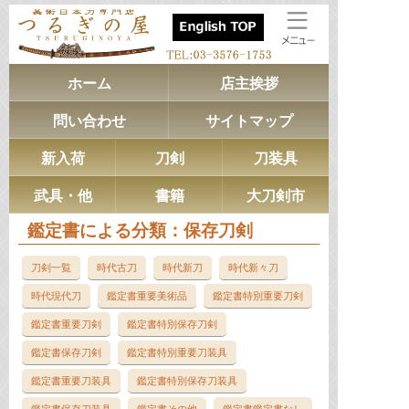
ホーム
店主挨拶
問い合わせ
サイトマップ
新入荷
刀剣
刀装具
武具・他
書籍
大刀剣市
鑑定書による分類：保存刀剣
刀剣一覧
時代
古刀
時代
新刀
時代
新々刀
時代
現代刀
鑑定書
重要美術品
鑑定書
特別重要刀剣
鑑定書
重要刀剣
鑑定書
特別保存刀剣
鑑定書
保存刀剣
鑑定書
特別重要刀装具
鑑定書
重要刀装具
鑑定書
特別保存刀装具