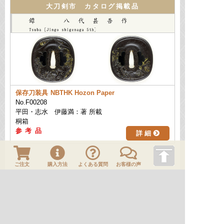
大刀剣市 カタログ掲載品
保存刀装具
NBTHK Hozon Paper
No.F00208
平田・志水 伊藤満：著 所載
桐箱
詳 細
ご注文
購入方法
よくある質問
お客様の声
このページの先頭へ