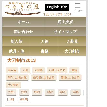
ホーム
店主挨拶
問い合わせ
サイトマップ
新入荷
刀剣
刀装具
武具・他
書籍
大刀剣市
大刀剣市2013
新入荷
刀剣
刀装具
武具・その他
書籍
時代による分類
鑑定書による分類
価格による分類
大刀剣市
2025
2024
2023
2022
2021
2019
2018
刀剣
刀装具