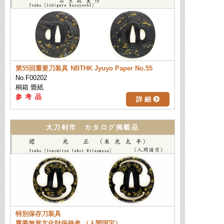
第55回重要刀装具
NBTHK Jyuyo Paper No.55
No.F00202
桐箱 畳紙
詳 細
大刀剣市 カタログ掲載品
特別保存刀装具
重要無形文化財保持者 （人間国宝）