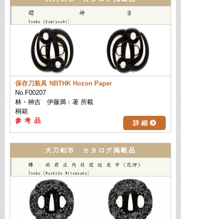
保存刀装具
NBTHK Hozon Paper
No.F00207
林・神吉 伊藤満：著 所載
桐箱
詳 細
大刀剣市 カタログ掲載品