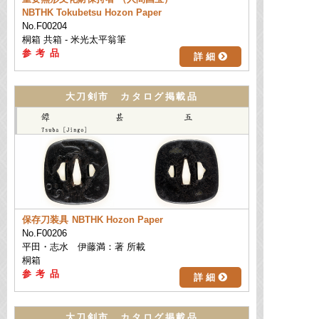
NBTHK Tokubetsu Hozon Paper
No.F00204
桐箱 共箱 - 米光太平翁筆
詳 細
大刀剣市 カタログ掲載品
保存刀装具
NBTHK Hozon Paper
No.F00206
平田・志水 伊藤満：著 所載
桐箱
詳 細
大刀剣市 カタログ掲載品