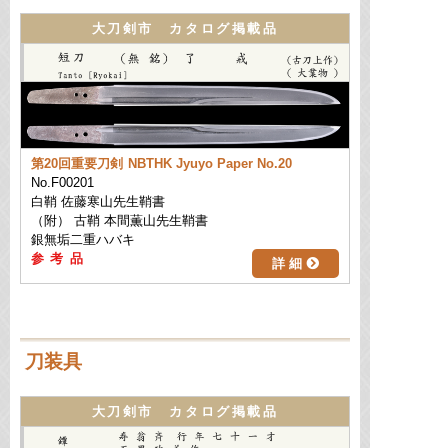
大刀剣市 カタログ掲載品
第20回重要刀剣
NBTHK Jyuyo Paper No.20
No.F00201
白鞘 佐藤寒山先生鞘書
（附） 古鞘 本間薫山先生鞘書
銀無垢二重ハバキ
詳 細
刀装具
大刀剣市 カタログ掲載品