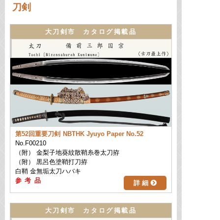
刀剣
大刀剣市 カタログ掲載品
第52回重要刀剣
NBTHK Jyuyo Paper No.52
No.F00210
（附） 金梨子地葵紋散鞘糸巻太刀拵
（附） 黒呂色塗鞘打刀拵
白鞘 金無垢太刀ハバキ
詳 細
大刀剣市 カタログ掲載品