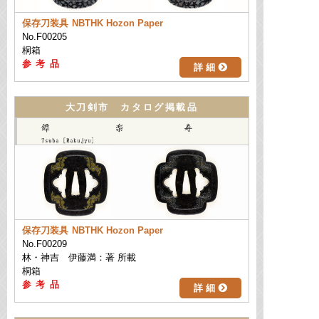
保存刀装具
NBTHK Hozon Paper
No.F00205
桐箱
詳 細
大刀剣市 カタログ掲載品
保存刀装具
NBTHK Hozon Paper
No.F00209
林・神吉 伊藤満：著 所載
桐箱
詳 細