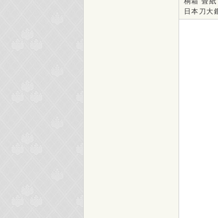
桐箱 畳紙
日本刀大