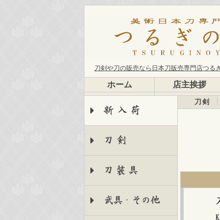
刀剣や刀の販売なら日本刀販売専門店つる
ホーム
店主挨拶
刀剣
新入荷
刀剣
刀装具
武具・その他