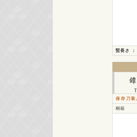
竪長さ ：
保存刀装
桐箱