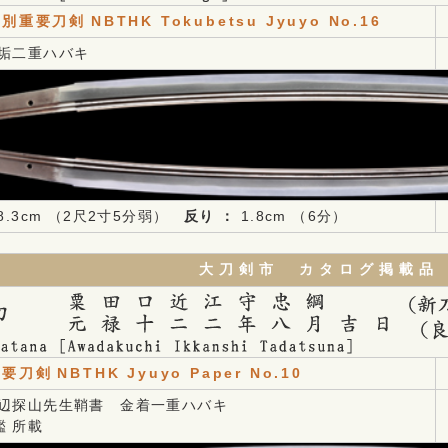
特別重要刀剣
NBTHK Tokubetsu Jyuyo No.16
無垢二重ハバキ
8.3cm （2尺2寸5分弱）
反り ：
1.8cm （6分）
大刀剣市 カタログ掲載品
重要刀剣
NBTHK Jyuyo Paper No.10
野辺探山先生鞘書 金着一重ハバキ
鑑 所載