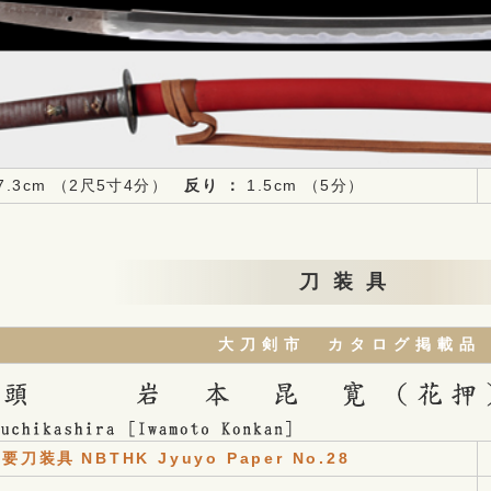
7.3cm （2尺5寸4分）
反り ：
1.5cm （5分）
刀装具
大刀剣市 カタログ掲載品
重要刀装具
NBTHK Jyuyo Paper No.28