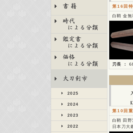
書籍
第16回
白鞘 金
時代
による分類
鑑定書
による分類
価格
による分類
刃長 ：
6
大刀剣市
2025
2024
第10回
2023
白鞘 田
2022
日本刀大