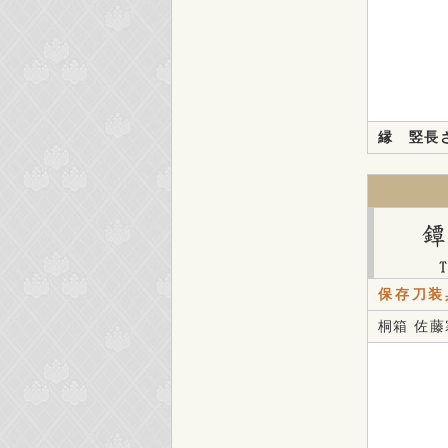
縁 竪長さ
保存刀装
桐箱 佐