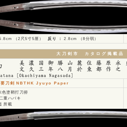
5.8cm （2尺5寸5厘）
反り ：
2.8cm （8分弱）
大刀剣市 カタログ掲載品
重要刀剣
NBTHK Jyuyo Paper
朱色塗鞘打刀拵
着二重ハバキ
鑑 所載