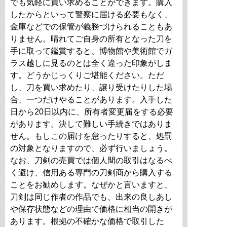
でも気軽に買い求めることができます。購入
したからといって警察に届ける必要もなく、
金庫などでの保管が義務づけられることもあ
りません。晴れてご自身の所有となった刀を
手に取って鑑賞すると、博物館や美術館でガ
ラス越しに見るのとは全く違った印象がしま
す。どうかじっくりご堪能ください。ただ
し、刀を買い求めたり、譲り受けたりした場
合、一つだけやることがあります。入手した
日から20日以内に、所有者変更届をする必要
があります。決して難しい手続きではありま
せん。もしこの届けを怠ったりすると、処罰
の対象となりますので、必ず行いましょう。
なお、刀剣の売買では個人間の取引はなるべ
く避け、信用ある専門の刀剣商から購入する
ことをお勧めします。なぜかと言いますと、
刀剣は同じ作者の作品でも、出来の良しあし
や保存状態などの理由で価格に相当の開きが
あります。根拠の不確かな価格で取引した