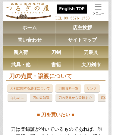
ホーム
店主挨拶
問い合わせ
サイトマップ
新入荷
刀剣
刀装具
武具・他
書籍
大刀剣市
刀の売買・譲渡について
刀剣に関する法律について
刀剣資料一覧
リンク
はじめに
刀の豆知識
刀の発見から登録まで
真偽と価格評価につい
■ 刀を買いたい ■
刀は登録証が付いているものであれば、誰