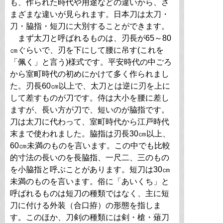
も、作られた時代や用途などの違いから、さ
まざまな違いが見られます。日本刀は太刀・
刀・脇指・短刀に大別することができます。
まず太刀と呼ばれるものは、刃長が65～80
㎝ぐらいで、刃を下にして腰に吊す(これを
「佩く」と言う)様式です。平安時代の中ごろ
から室町時代の初めにかけて多く作られまし
た。刃長60㎝以上で、太刀とは逆に刃を上に
して差すものが刀です。侍は大小を腰に差し
ますが、長い方が刀で、短いのが脇指です。
刀は太刀に代わって、室町時代から江戸時代
末まで使われました。脇指は刃長30㎝以上、
60㎝未満のものを言います。この中でも比較
的寸法の長いのを長脇指、一尺二、三のもの
を小脇指と呼ぶことがあります。短刀は30㎝
未満のものを言います。俗に「あいくち」と
呼ばれるものは短刀の種類ではなく、主に短
刀に付ける外装（合口拵）の形態を指しま
す。このほか、刀剣の種類には剣・槍・薙刀