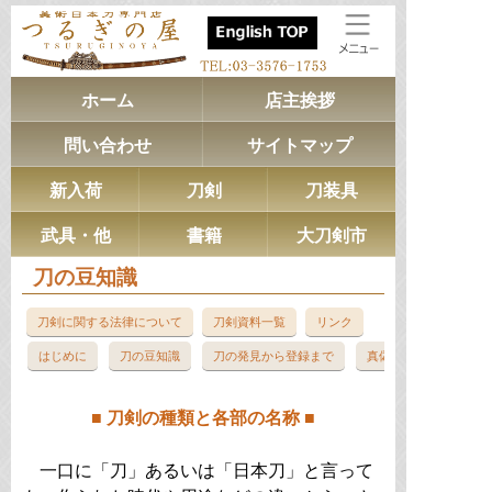
ホーム
店主挨拶
問い合わせ
サイトマップ
新入荷
刀剣
刀装具
武具・他
書籍
大刀剣市
刀の豆知識
刀剣に関する法律について
刀剣資料一覧
リンク
はじめに
刀の豆知識
刀の発見から登録まで
真偽と価格評価につい
■ 刀剣の種類と各部の名称 ■
一口に「刀」あるいは「日本刀」と言って