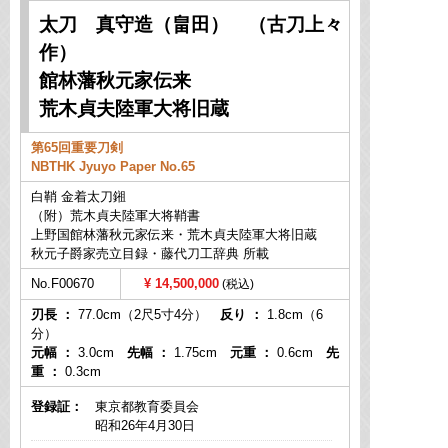
太刀 真守造（畠田） （古刀上々
作）
館林藩秋元家伝来
荒木貞夫陸軍大将旧蔵
第65回重要刀剣
NBTHK Jyuyo Paper No.65
白鞘 金着太刀鎺
（附）荒木貞夫陸軍大将鞘書
上野国館林藩秋元家伝来・荒木貞夫陸軍大将旧蔵
秋元子爵家売立目録・藤代刀工辞典 所載
No.F00670
14,500,000
刃長 ：
77.0cm（2尺5寸4分）
反り ：
1.8cm（6
分）
元幅 ：
3.0cm
先幅 ：
1.75cm
元重 ：
0.6cm
先
重 ：
0.3cm
登録証：
東京都教育委員会
昭和26年4月30日