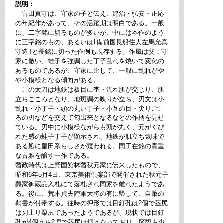
説明：
畠田真守は、守家の子と伝え、建治・弘安・正応
の年紀作があって、その活躍期は明白である。一般
に、二字銘に切るものが多いが、中には本作のよう
に三字銘のもの、あるいは｢備前国長船住人左馬允真
守造｣と長銘に切った作例も現存する。作風は父：守
家に倣い、蛙子を強調した丁子乱れを焼いて変化の
あるものであるが、守家に比して、一般に乱れがや
や小模様となる傾向がある。
この太刀は地鉄は板目に杢・流れ肌が交じり、肌
立ちごころとなり、地斑調の映りが立ち、刃文は小
乱れ・小丁子・頭の丸い丁子・小互の目・尖りごこ
ろの刃などを交えて匂出来となるなどの作柄を見せ
ている。刃中に小模様ながらも頭が丸く、元がくび
れた感の蛙子丁子が顕示され、地鉄が肌立ち気味で
ある処に畠田系らしさが窺われる。同工在銘の貴重
な古雅を醸す一作である。
藩政時代は上野国館林藩秋元家に伝来したもので、
昭和6年5月4日、東京美術倶楽部で開催された秋元子
爵家御蔵品入札にて落札され同家を離れたようであ
る。後に、荒木貞夫陸軍大将の有に帰して、自筆の
鞘書が付帯する。往時の押形では目釘孔は2個で茎尻
は刃上り栗尻であったようであるが、現状では目釘
孔が4個うち2埋で茎尻は切となっており、区際も少