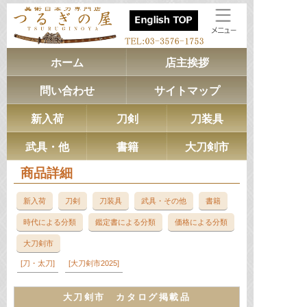
ホーム
店主挨拶
問い合わせ
サイトマップ
新入荷
刀剣
刀装具
武具・他
書籍
大刀剣市
商品詳細
新入荷
刀剣
刀装具
武具・その他
書籍
時代による分類
鑑定書による分類
価格による分類
大刀剣市
刀・太刀
大刀剣市2025
大刀剣市 カタログ掲載品