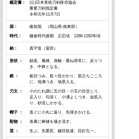
鑑定書：
(公)日本美術刀剣保存協会
重要刀剣指定書
令和元年11月7日
国：
備前国 （岡山県-南東部）
時代：
鎌倉時代後期 正応頃 1288-1292年頃
銘：
真守造（畠田）
形状 ：
鎬造、庵棟、身幅・重ね尋常に、反りつ
き、中鋒となる。
鍛 ：
板目つみ、処々柾がかり、肌立ちごころ
に、地沸つき、地景入る。
刃文 ：
小のたれ調に互の目・小互の目交じり、
足入り、匂深く、小沸よくつき、金筋入
り、砂流しかかる。
帽子 ：
直ぐに小丸に返り、先掃きかける。
彫物 ：
表裏に棒樋を掻き流す。
茎 ：
生ぶ、先栗尻、鑢目筋違、目釘孔一。