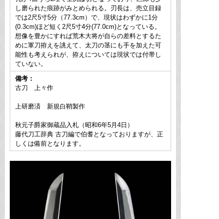
し磨られた痕跡がみとめられる。刃長は、売立目録
では2尺5寸5分（77.3cm）で、現状はわずかに1分
(0.3cm)ほど短く2尺5寸4分(77.0cm)となっている。
想像を豊かにすれば荒木大将が自らの差料とするた
めに軍刀拵えを誂えて、太刀の茎にも手を加えた可
能性も考えられが、拵えについては現状では付帯し
ていない。
備考：
古刀 上々作
上研磨済 新規白鞘製作
秋元子爵家御蔵品入札（昭和6年5月4日）
藤代刀工辞典 古刀編で伯耆となっておりますが、正
しくは備前となります。