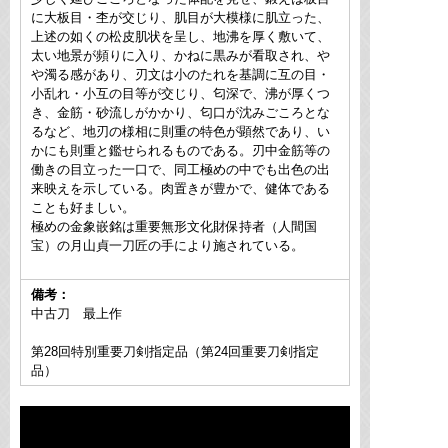
に大板目・杢が交じり、肌目が大模様に肌立った、
上述の如くの松皮肌状を呈し、地沸を厚く敷いて、
太い地景が頻りに入り、かねに黒みが看取され、や
や濁る感があり、刃文は小のたれを基調に互の目・
小乱れ・小互の目等が交じり、匂深で、沸が厚くつ
き、金筋・砂流しがかかり、匂口が沈みごころとな
るなど、地刃の様相に則重の特色が顕然であり、い
かにも則重と鑑せられるものである。刃中金筋等の
働きの目立った一口で、同工極めの中でも出色の出
来映えを示している。肉置きが豊かで、健体である
ことも好ましい。
極めの金象嵌銘は重要無形文化財保持者（人間国
宝）の月山貞一刀匠の手により施されている。
備考：
中古刀 最上作
第28回特別重要刀剣指定品（第24回重要刀剣指定
品）