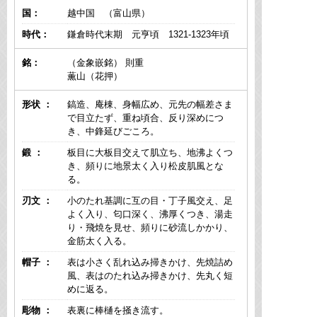
国：
越中国 （富山県）
時代：
鎌倉時代末期 元亨頃 1321-1323年頃
銘：
（金象嵌銘） 則重
薫山（花押）
形状 ：
鎬造、庵棟、身幅広め、元先の幅差さま
で目立たず、重ね頃合、反り深めにつ
き、中鋒延びごころ。
鍛 ：
板目に大板目交えて肌立ち、地沸よくつ
き、頻りに地景太く入り松皮肌風とな
る。
刃文 ：
小のたれ基調に互の目・丁子風交え、足
よく入り、匂口深く、沸厚くつき、湯走
り・飛焼を見せ、頻りに砂流しかかり、
金筋太く入る。
帽子 ：
表は小さく乱れ込み掃きかけ、先焼詰め
風、表はのたれ込み掃きかけ、先丸く短
めに返る。
彫物 ：
表裏に棒樋を掻き流す。