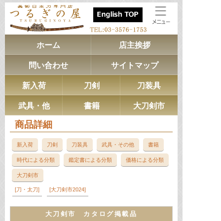
ホーム
店主挨拶
問い合わせ
サイトマップ
新入荷
刀剣
刀装具
武具・他
書籍
大刀剣市
商品詳細
新入荷
刀剣
刀装具
武具・その他
書籍
時代による分類
鑑定書による分類
価格による分類
大刀剣市
刀・太刀
大刀剣市2024
大刀剣市 カタログ掲載品