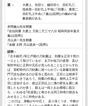
茎 ：
大磨上、先切り、鑢目切り、目釘孔三、
指表第一目釘孔上平地に｢則重｣、裏第二
目釘孔上中央に｢薫山(花押)｣の極めの金
象嵌銘がある。
本間薫山先生鞘書
｢佐伯則重 大磨上 刃長二尺三寸八分 昭和丙辰年葉月
薫山(花押)｣
月山貞一先生鞘書
｢金鏤 太阿 月山源貞一(花押)｣
説明：
｢古今銘尽｣等江戸期の刀剣書は、則重を正宗十哲の
一人として挙げているが、太刀や短刀の姿形、及び
制作年紀に正和や元応が見られることなどからすれ
ば、室町時代の刀剣書に述べられている新藤五国光
門下説を認めるのが妥当と思われ、正宗とは相弟子
とみるべきであろう。則重の作風は、相州上工中正
宗に近似するが、彼は正宗以上に沸の変化を露に表
現したものが多く、鍛えは一段とおお模様に肌立
ち、いわゆる｢松皮肌｣と称される同工特有の肌合を
みせるところに特色がある。
この刀は、身幅がやや広く、反り深くつき、中鋒が
少しく延びごころとなった体配を見せ、鍛えは板目