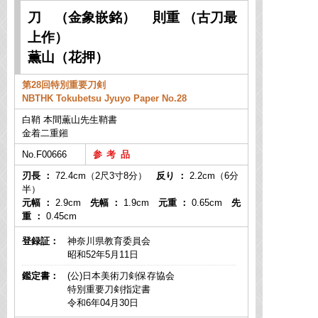
刀 （金象嵌銘） 則重 （古刀最
上作）
薫山（花押）
第28回特別重要刀剣
NBTHK Tokubetsu Jyuyo Paper No.28
白鞘 本間薫山先生鞘書
金着二重鎺
No.F00666
刃長 ：
72.4cm（2尺3寸8分）
反り ：
2.2cm（6分
半）
元幅 ：
2.9cm
先幅 ：
1.9cm
元重 ：
0.65cm
先
重 ：
0.45cm
登録証：
神奈川県教育委員会
昭和52年5月11日
鑑定書：
(公)日本美術刀剣保存協会
特別重要刀剣指定書
令和6年04月30日