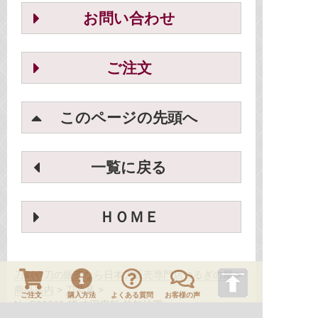
お問い合わせ
ご注文
このページの先頭へ
一覧に戻る
ＨＯＭＥ
刀剣や刀の販売なら日本刀販売専門店つるぎの屋
商品案内
刀装具
ご注文
購入方法
よくある質問
お客様の声
No.F00261 鐔 古甲冑師 鉄無紋図