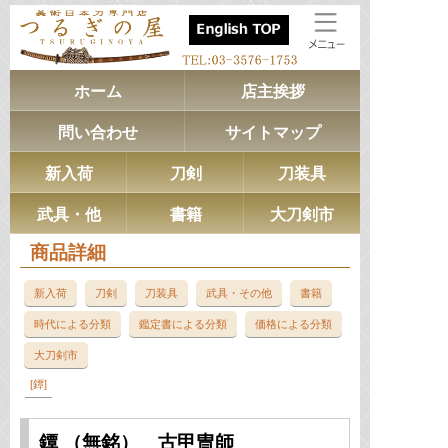
ホーム
店主挨拶
問い合わせ
サイトマップ
新入荷
刀剣
刀装具
武具・他
書籍
大刀剣市
商品詳細
新入荷
刀剣
刀装具
武具・その他
書籍
時代による分類
鑑定書による分類
価格による分類
大刀剣市
鐔
鐔 （無銘） 古甲冑師