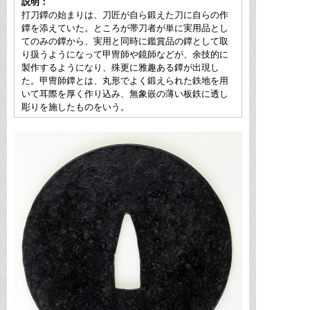
説明：
打刀鐔の始まりは、刀匠が自ら鍛えた刀に自らの作
鐔を添えていた。ところが帯刀者が単に実用品とし
てのみの鐔から、実用と同時に鑑賞品の鐔として取
り扱うようになって甲冑師や鏡師などが、余技的に
製作するようになり、殊更に雅趣ある鐔が出現し
た。甲冑師鐔とは、丸形でよく鍛えられた鉄地を用
いて耳際を厚く作り込み、無象嵌の薄い板鉄に透し
彫りを施したものをいう。