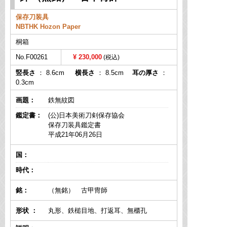
保存刀装具
NBTHK Hozon Paper
桐箱
No.F00261
230,000
竪長さ
： 8.6cm
横長さ
： 8.5cm
耳の厚さ
：
0.3cm
画題：
鉄無紋図
鑑定書：
(公)日本美術刀剣保存協会
保存刀装具鑑定書
平成21年06月26日
国：
時代：
銘：
（無銘） 古甲冑師
形状 ：
丸形、鉄槌目地、打返耳、無櫃孔