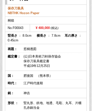
保存刀装具
NBTHK Hozon Paper
桐箱
No.F00043
400,000
竪長さ
： 8.0cm
横長さ
： 7.8cm
耳の厚さ
：
0.45cm
画題：
窓桐透図
鑑定書：
(公)日本美術刀剣保存協会
保存刀装具鑑定書
平成19年12月25日
国：
肥後国 （熊本県）
時代：
江戸時代後期
銘：
神吉
形状 ：
竪丸形、鉄地、地透、毛彫、丸耳、片櫃
孔赤銅当金