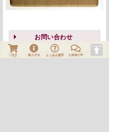
お問い合わせ
ご注文
購入方法
よくある質問
お客様の声
ご注文
このページの先頭へ
一覧に戻る
ＨＯＭＥ