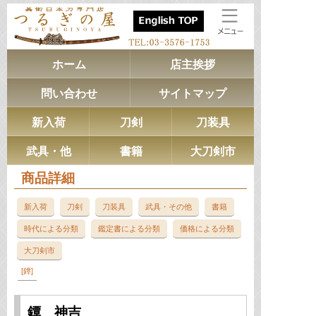
ホーム
店主挨拶
問い合わせ
サイトマップ
新入荷
刀剣
刀装具
武具・他
書籍
大刀剣市
商品詳細
新入荷
刀剣
刀装具
武具・その他
書籍
時代による分類
鑑定書による分類
価格による分類
大刀剣市
鐔
鐔 神吉