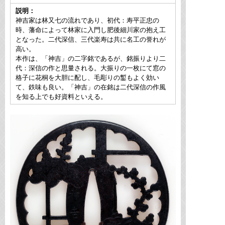
説明：
神吉家は林又七の流れであり、初代：寿平正忠の
時、藩命によって林家に入門し肥後細川家の抱え工
となった。二代深信、三代楽寿は共に名工の誉れが
高い。
本作は、「神吉」の二字銘であるが、銘振りより二
代：深信の作と思量される。大振りの一枚にて窓の
格子に花桐を大胆に配し、毛彫りの鏨もよく効い
て、鉄味も良い。「神吉」の在銘は二代深信の作風
を知る上でも好資料といえる。