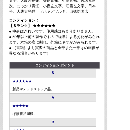
文字、大般若長光、謙信景光、小竜景光、数珠丸恒
次、にっかり青江、小夜左文字、江雪左文字、日本
号、大典太光世、ソハヤノツルギ、山姥切国広
コンディション：
【Ｓランク】 ★★★★★★
● 中身はきれいです。使用感はあまりありません。
● 50年以上前の製作ですので経年による劣化がみられ
ます。木箱の底に割れ、外箱にヤケががみられます。
● （書籍により実際の商品と全部また一部はの画像が
異なる場合があります）
コンディション ポイント
S
★★★★★★
新品やデッドストック品。
A
★★★★★
ほぼ新品同様。
B