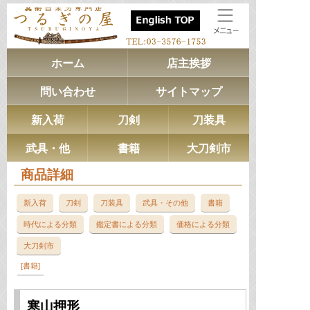
ホーム
店主挨拶
問い合わせ
サイトマップ
新入荷
刀剣
刀装具
武具・他
書籍
大刀剣市
商品詳細
新入荷
刀剣
刀装具
武具・その他
書籍
時代による分類
鑑定書による分類
価格による分類
大刀剣市
書籍
寒山押形