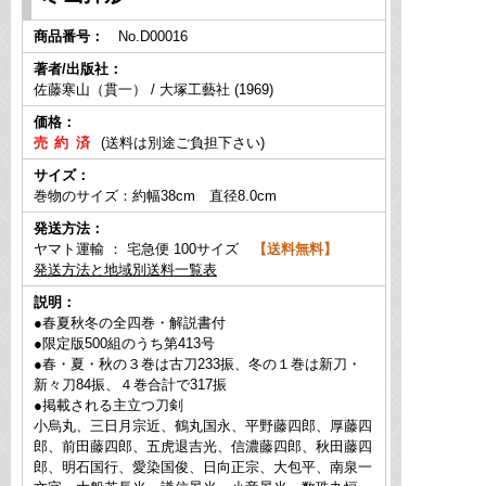
商品番号：
No.D00016
著者/出版社：
佐藤寒山（貫一） / 大塚工藝社 (1969)
価格：
(送料は別途ご負担下さい)
サイズ：
巻物のサイズ：約幅38cm 直径8.0cm
発送方法：
ヤマト運輸 ： 宅急便 100サイズ
【送料無料】
発送方法と地域別送料一覧表
説明：
●春夏秋冬の全四巻・解説書付
●限定版500組のうち第413号
●春・夏・秋の３巻は古刀233振、冬の１巻は新刀・
新々刀84振、４巻合計で317振
●掲載される主立つ刀剣
小烏丸、三日月宗近、鶴丸国永、平野藤四郎、厚藤四
郎、前田藤四郎、五虎退吉光、信濃藤四郎、秋田藤四
郎、明石国行、愛染国俊、日向正宗、大包平、南泉一