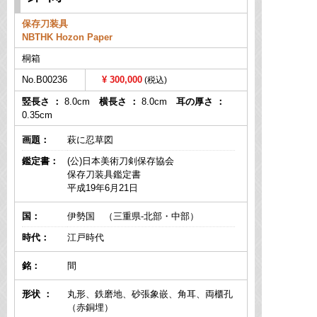
保存刀装具
NBTHK Hozon Paper
桐箱
No.B00236
300,000
竪長さ ：
8.0cm
横長さ ：
8.0cm
耳の厚さ ：
0.35cm
画題：
萩に忍草図
鑑定書：
(公)日本美術刀剣保存協会
保存刀装具鑑定書
平成19年6月21日
国：
伊勢国 （三重県-北部・中部）
時代：
江戸時代
銘：
間
形状 ：
丸形、鉄磨地、砂張象嵌、角耳、両櫃孔
（赤銅埋）