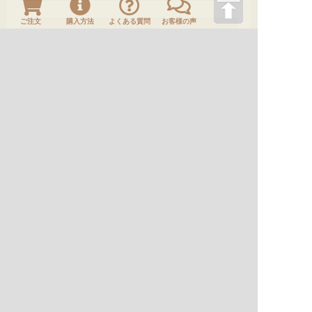
ご注文
購入方法
よくある質問
お客様の声
ＨＯＭＥ
刀剣や刀の販売なら日本刀販売専門店つるぎの屋
商品案内
刀装具
No.B00236 鐔 間 萩に忍草図
刀剣や刀の販売なら日本刀販売専門店つるぎの屋
商品一覧
刀装具
鐔
No.B00236 鐔 間 萩に忍草図
関連ページ：
商品案内
HOME
店主挨拶
商品案内
購入方法
お問い合わせ
刀剣情報
サイトマップ
よくあるご質問
お客様の声
サイトのご利用に際して