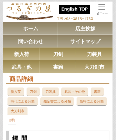
ホーム
店主挨拶
問い合わせ
サイトマップ
新入荷
刀剣
刀装具
武具・他
書籍
大刀剣市
商品詳細
新入荷
刀剣
刀装具
武具・その他
書籍
時代による分類
鑑定書による分類
価格による分類
大刀剣市
鐔
鐔 間