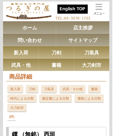
ホーム
店主挨拶
問い合わせ
サイトマップ
新入荷
刀剣
刀装具
武具・他
書籍
大刀剣市
商品詳細
新入荷
刀剣
刀装具
武具・その他
書籍
時代による分類
鑑定書による分類
価格による分類
大刀剣市
鐔
鐔 （無銘） 西垣