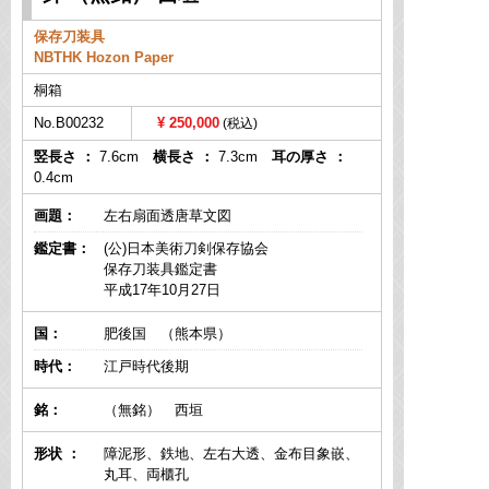
保存刀装具
NBTHK Hozon Paper
桐箱
No.B00232
250,000
竪長さ ：
7.6cm
横長さ ：
7.3cm
耳の厚さ ：
0.4cm
画題：
左右扇面透唐草文図
鑑定書：
(公)日本美術刀剣保存協会
保存刀装具鑑定書
平成17年10月27日
国：
肥後国 （熊本県）
時代：
江戸時代後期
銘：
（無銘） 西垣
形状 ：
障泥形、鉄地、左右大透、金布目象嵌、
丸耳、両櫃孔