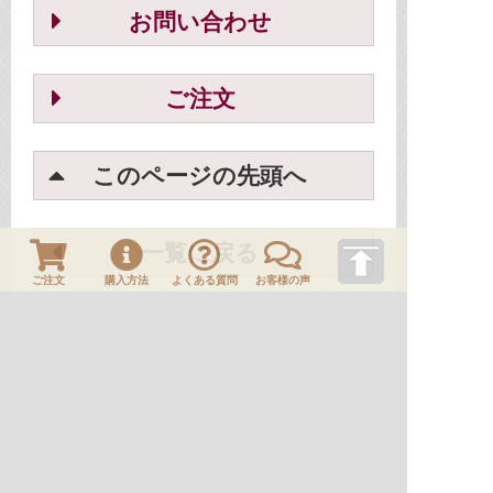
お問い合わせ
ご注文
このページの先頭へ
一覧に戻る
ご注文
購入方法
よくある質問
お客様の声
ＨＯＭＥ
刀剣や刀の販売なら日本刀販売専門店つるぎの屋
商品案内
刀装具
No.B00232 鐔 西垣 左右扇面透唐草文図
刀剣や刀の販売なら日本刀販売専門店つるぎの屋