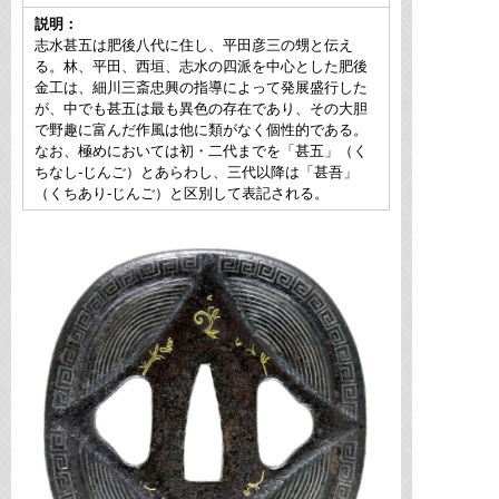
説明：
志水甚五は肥後八代に住し、平田彦三の甥と伝え
る。林、平田、西垣、志水の四派を中心とした肥後
金工は、細川三斎忠興の指導によって発展盛行した
が、中でも甚五は最も異色の存在であり、その大胆
で野趣に富んだ作風は他に類がなく個性的である。
なお、極めにおいては初・二代までを「甚五」（く
ちなし-じんご）とあらわし、三代以降は「甚吾」
（くちあり-じんご）と区別して表記される。