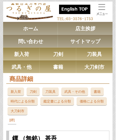
ホーム
店主挨拶
問い合わせ
サイトマップ
新入荷
刀剣
刀装具
武具・他
書籍
大刀剣市
商品詳細
新入荷
刀剣
刀装具
武具・その他
書籍
時代による分類
鑑定書による分類
価格による分類
大刀剣市
鐔
鐔 （無銘） 甚吾