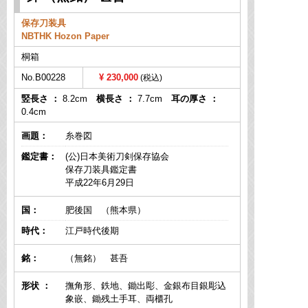
保存刀装具
NBTHK Hozon Paper
桐箱
No.B00228
230,000
竪長さ ：
8.2cm
横長さ ：
7.7cm
耳の厚さ ：
0.4cm
画題：
糸巻図
鑑定書：
(公)日本美術刀剣保存協会
保存刀装具鑑定書
平成22年6月29日
国：
肥後国 （熊本県）
時代：
江戸時代後期
銘：
（無銘） 甚吾
形状 ：
撫角形、鉄地、鋤出彫、金銀布目銀彫込
象嵌、鋤残土手耳、両櫃孔