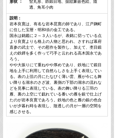
形状 ：
竪丸形、鉄鍛目地、据紋象嵌色絵、陰
透、角耳小肉
説明：
岩本良寛は、有名な岩本昆寛の師であり、江戸麹町
に住した宝暦・明和頃の金工である。
国永は銘鑑に２～３人いるが、表銘に切っている点
より良寛よりも格上の人物と思われ、さすれば幕府
直参の武士で、その慰作を製作し、加えて、杢目鍛
えの鉄鐔を多く作って巧手と云われる高木国永であ
ろう。
やや大振りにて重ねやや厚めであり、鉄地にて鍛目
地を上手に利用して自然らしさを上手く表現してい
る。表の上弦の月にたなびく薄い雲、雁が今にも舞
い降りる湖水のさざ波、裏側の下部の湖水の流れな
どを見事に表現している。表の舞い降りる三羽の
雁、裏の上空にて戯れている番いの雁を銀で仕上げ
たのが岩本良寛であろう。鉄地の色と雁の銀の色合
いが夕暮れ時を表現し、陰透しの月が一層の空間を
感じさせる。