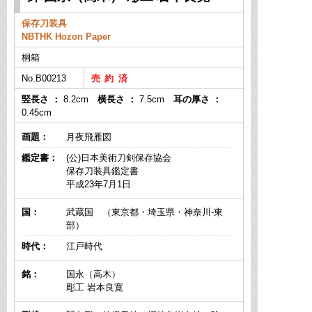
保存刀装具
NBTHK Hozon Paper
桐箱
No.B00213
竪長さ ：
8.2cm
横長さ ：
7.5cm
耳の厚さ ：
0.45cm
画題：
月夜飛雁図
鑑定書：
(公)日本美術刀剣保存協会
保存刀装具鑑定書
平成23年7月1日
国：
武蔵国 （東京都・埼玉県・神奈川-東
部）
時代：
江戸時代
銘：
国永（高木）
彫工 岩本良寛