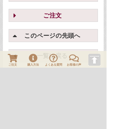
ご注文
このページの先頭へ
一覧に戻る
ご注文
購入方法
よくある質問
お客様の声
ＨＯＭＥ
刀剣や刀の販売なら日本刀販売専門店つるぎの屋
商品案内
刀装具
No.B00213 鐔 高木国永・岩本良寛 月夜飛雁図
刀剣や刀の販売なら日本刀販売専門店つるぎの屋
商品一覧
刀装具
鐔