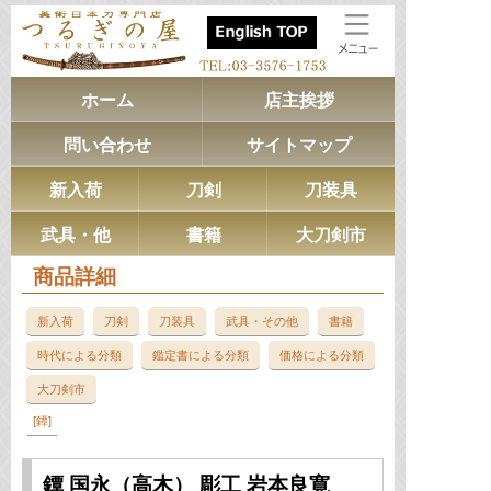
ホーム
店主挨拶
問い合わせ
サイトマップ
新入荷
刀剣
刀装具
武具・他
書籍
大刀剣市
商品詳細
新入荷
刀剣
刀装具
武具・その他
書籍
時代による分類
鑑定書による分類
価格による分類
大刀剣市
鐔
鐔 国永（高木） 彫工 岩本良寛