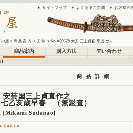
サイトマップ
よくあるご質問
お客様の
ぎの屋
商品案内
刀剣
No.A00678 太刀 三上貞直 平成七年
商品案内
購入方法
問い合わせ
刀
商品詳細
 安芸国三上貞直作之
成七乙亥歳早春 （無鑑査）
i [Mikami Sadanao]
ukansa