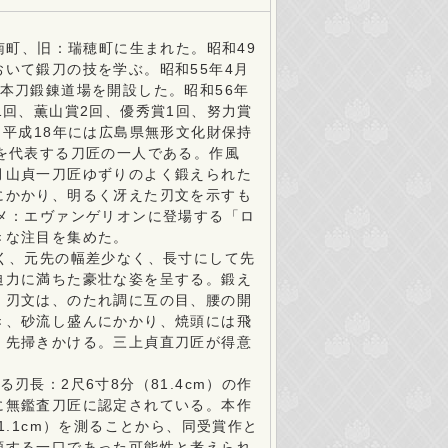
南町、旧：瑞穂町に生まれた。昭和49
いて鍛刀の技を学ぶ。昭和55年4月
本刀鍛錬道場を開設した。昭和56年
1回、薫山賞2回、優秀賞1回、努力賞
。平成18年には広島県無形文化財保持
を代表する刀匠の一人である。作風
月山貞一刀匠ゆずりのよく鍛えられた
にかかり、明るく冴えた刃文を示すも
メ：エヴァンゲリオンに登場する「ロ
きな注目を集めた。
く、元先の幅差少なく、長寸にして先
迫力に満ちた豪壮な姿を呈する。鍛え
。刃文は、のたれ調に互の目、腰の開
き、砂流し盛んにかかり、焼頭には飛
、先掃きかける。三上貞直刀匠が得意
長：2尺6寸8分（81.4cm）の作
に無鑑査刀匠に認定されている。本作
.1cm）を測ることから、同受賞作と
類する一口であった可能性と考えられ