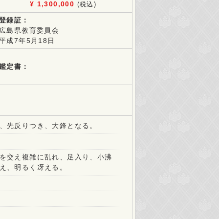
1,300,000
登録証：
広島県教育委員会
平成7年5月18日
鑑定書：
、先反りつき、大鋒となる。
を交え複雑に乱れ、足入り、小沸
え、明るく冴える。