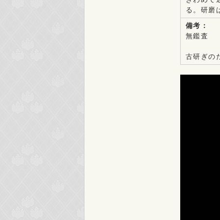
る。研磨
備考：
無鑑査
古研ぎの