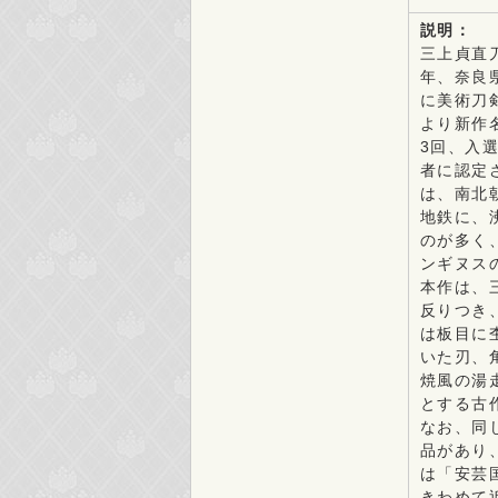
説明：
三上貞直
年、奈良
に美術刀
より新作
3回、入
者に認定
は、南北
地鉄に、
のが多く
ンギヌス
本作は、
反りつき
は板目に
いた刃、
焼風の湯
とする古
なお、同
品があり
は「安芸
きわめて