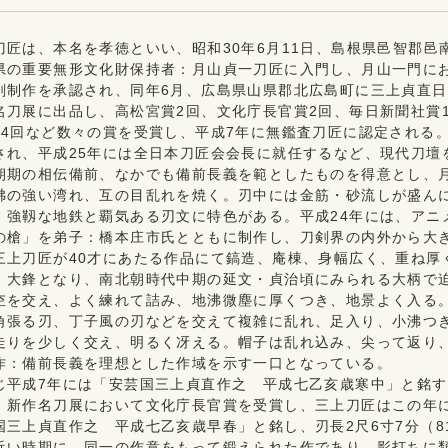
刀匠は、本名を孝徳といい、昭和30年6月11日、島根県邑智郡邑
県の重要無形文化財保持者：月山貞一刀匠に入門し、月山一門にお
剣制作を承認され、同年6月、広島県山県郡北広島町に三上貞直日
名刀展に出品し、高松宮賞2回、文化庁長官賞2回、毎日新聞社賞
選4回など数々の賞を受賞し、平成7年に無鑑査刀匠に認定される
され、平成25年には全日本刀匠会会長に就任するなど、現代刀壇
朝期の相伝備前、なかでも備前長義を範としたものを得意とし、
沸の強い湾れ、互の目乱れを焼く。刃中には金筋・砂流しが盛ん
、強靱な地鉄と覇気ある刃文に特色がある。平成24年には、アニ
の槍」を弟子：橋本庄市氏とともに制作し、刀剣界の内外から大
三上刀匠が40才にあたる作品にて鎬造、庵棟、身幅広く、重ね厚
、大鋒となり、南北朝時代中期の延文・貞治頃にみられる大柄で
杢を交え、よく練れて詰み、地沸微塵に厚くつき、地景よく入る
角張る刃、丁子風の刃などを交えて複雑に乱れ、足入り、小沸つ
走りを少しく交え、明るく冴える。帽子は乱れ込み、尖って返り
作：備前長義を理想とした作域を示す一口となっている。
じ平成7年には「安芸国三上貞直作之 平成七乙亥歳寒中」と銘する刃
、新作名刀展において文化庁長官賞を受賞し、三上刀匠はこの年
国三上貞直作之 平成七乙亥歳早春」と銘し、刃長2尺6寸7分（81
近い時期に、同一の作意をもって鍛えられた作であり、影打ちに