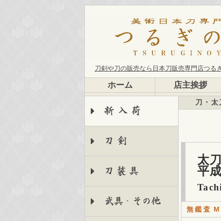
刀剣や刀の販売なら日本刀販売専門店つる
ホーム
店主挨拶
刀・太
新入荷
刀剣
太刀
平
刀装具
Tach
武具・その他
無鑑査
M