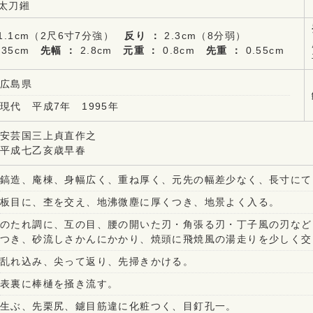
着太刀鎺
1.1cm（2尺6寸7分強）
反り ：
2.3cm（8分弱）
.35cm
先幅 ：
2.8cm
元重 ：
0.8cm
先重 ：
0.55cm
広島県
現代 平成7年 1995年
安芸国三上貞直作之
平成七乙亥歳早春
鎬造、庵棟、身幅広く、重ね厚く、元先の幅差少なく、長寸にて
板目に、杢を交え、地沸微塵に厚くつき、地景よく入る。
のたれ調に、互の目、腰の開いた刃・角張る刃・丁子風の刃など
つき、砂流しさかんにかかり、焼頭に飛焼風の湯走りを少しく交
乱れ込み、尖って返り、先掃きかける。
表裏に棒樋を掻き流す。
生ぶ、先栗尻、鑢目筋違に化粧つく、目釘孔一。