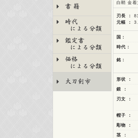
白鞘 金
書籍
刃長 ：
8
時代
元幅 ：
3
による分類
国：
鑑定書
による分類
時代：
価格
銘：
による分類
形状 ：
大刀剣市
鍛 ：
刃文 ：
帽子 ：
彫物 ：
茎 ：