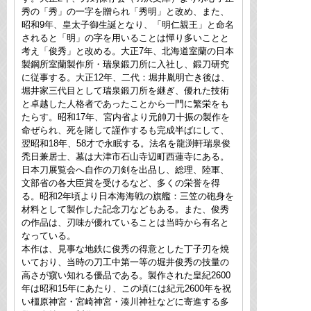
秀の「秀」の一字を贈られ「秀明」と改め、また、
昭和9年、皇太子御生誕となり、「明仁親王」と命名
されると「明」の字を用いることは憚り多いことと
考え「俊秀」と改める。大正7年、北海道室蘭の日本
製鋼所室蘭製作所・瑞泉鍛刀所に入社し、鍛刀研究
に従事する。大正12年、二代：堀井胤明亡き後は、
堀井家三代目として瑞泉鍛刀所を継ぎ、優れた技術
と卓越した人格者であったことから一門に繁栄をも
たらす。昭和17年、宮内省より元帥刀十振の製作を
命ぜられ、死を賭して謹作するも完成半ばにして、
翌昭和18年、58才で永眠する。法名を龍渕軒瑞泉俊
禿日兼居士、墓は大津市石山寺辺町西蓮寺にある。
日本刀展覧会へ自作の刀剣を出品し、総理、陸軍、
文部省の各大臣賞を受けるなど、多くの栄誉を得
る。昭和2年頃より日本海海戦の旗艦：三笠の砲身を
材料として製作した記念刀などもある。また、俊秀
の作品は、刃味が優れていることは当時から有名と
なっている。
本作は、見事な地鉄に俊秀の得意とした丁子刃を焼
いており、当時の刀工中第一等の堀井俊秀の技量の
高さが窺い知れる優品である。製作された皇紀2600
年は昭和15年にあたり、この頃には紀元2600年を祝
い橿原神宮・宮崎神宮・湊川神社などに寄進する多