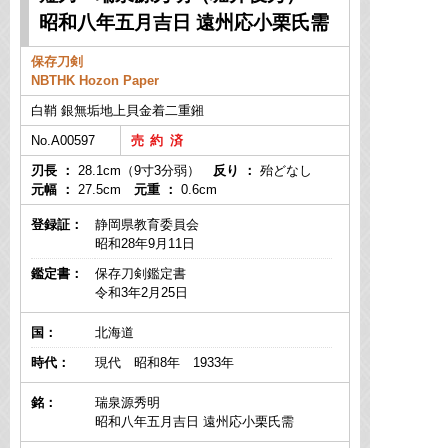
昭和八年五月吉日 遠州応小栗氏需
保存刀剣
NBTHK Hozon Paper
白鞘 銀無垢地上貝金着二重鎺
No.A00597
刃長 ：
28.1cm（9寸3分弱）
反り ：
殆どなし
元幅 ：
27.5cm
元重 ：
0.6cm
登録証：
静岡県教育委員会
昭和28年9月11日
鑑定書：
保存刀剣鑑定書
令和3年2月25日
国：
北海道
時代：
現代 昭和8年 1933年
銘：
瑞泉源秀明
昭和八年五月吉日 遠州応小栗氏需