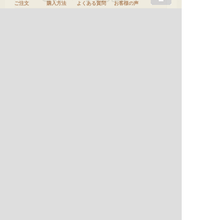
ご注文
購入方法
よくある質問
お客様の声
一覧に戻る
ＨＯＭＥ
刀剣や刀の販売なら日本刀販売専門店つるぎの屋
商品案内
刀剣
No.A00597 短刀 堀井秀明
刀剣や刀の販売なら日本刀販売専門店つるぎの屋
商品一覧
刀剣
短刀
No.A00597 短刀 堀井秀明
関連ページ：
商品案内
HOME
店主挨拶
商品案内
購入方法
お問い合わせ
刀剣情報