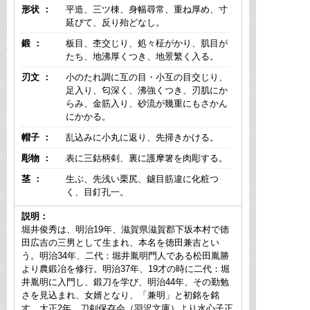
形状 ：
平造、三ツ棟、身幅尋常、重ね厚め、寸
延びて、反り殆どなし。
鍛 ：
板目、杢交じり、処々柾がかり、肌目が
たち、地沸厚くつき、地景繁く入る。
刃文 ：
小のたれ調に互の目・小互の目交じり、
足入り、匂深く、沸強くつき、刃肌にか
らみ、金筋入り、砂流が幾重にもさかん
にかかる。
帽子 ：
乱込みに小丸に返り、先掃きかける。
彫物 ：
表に三鈷柄剣、裏に護摩箸を肉彫する。
茎 ：
生ぶ、先浅い栗尻、鑢目筋違に化粧つ
く、目釘孔一。
説明：
堀井俊秀は、明治19年、滋賀県滋賀郡下坂本村で徳
田広吉の三男として生まれ、本名を徳田兼吉とい
う。明治34年、二代：堀井胤明門人である松田胤勝
より農鍛冶を修行。明治37年、19才の時に二代：堀
井胤明に入門し、鍛刀を学び、明治44年、その勤勉
さを見込まれ、女婿となり、「兼明」と初銘を銘
す。大正2年、刀剣保存会（羽沢文庫）より水心子正