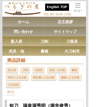
ホーム
店主挨拶
問い合わせ
サイトマップ
新入荷
刀剣
刀装具
武具・他
書籍
大刀剣市
商品詳細
新入荷
刀剣
刀装具
武具・その他
書籍
時代による分類
鑑定書による分類
価格による分類
大刀剣市
短刀
短刀 瑞泉源秀明（堀井俊秀）