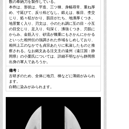
数の奉納刀を製作している。
本作は、形状は、平造、三ツ棟、身幅尋常、重ね厚
め、寸延びて、反り殆どなし。鍛えは、板目、杢交
じり、処々柾がかり、肌目がたち、地沸厚くつき、
地景繁く入り、刃文は、小のたれ調に互の目・小互
の目交じり、足入り、匂深く、沸強くつき、刃肌に
からみ、金筋入り、砂流が幾重にもさかんにかかる
といった相州伝の強調された作域をしめしており、
相州上工のなかでも貞宗あたりに私淑したものと推
察される。なお銘文ある注文主の遠州（遠江国：静
岡県）の小栗氏については、詳細不明ながら静岡県
出身の軍人であろうか。
備考：
古研ぎのため、全体に地刃、棟などに薄錆がみられ
ます。
白鞘に染みがみられます。