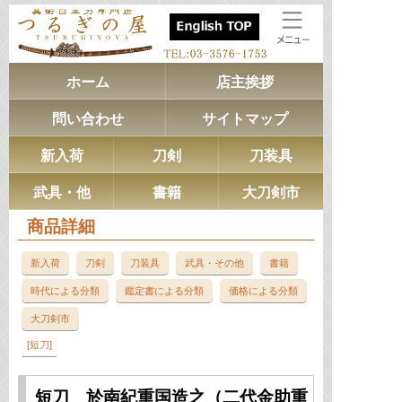
ホーム
店主挨拶
問い合わせ
サイトマップ
新入荷
刀剣
刀装具
武具・他
書籍
大刀剣市
商品詳細
新入荷
刀剣
刀装具
武具・その他
書籍
時代による分類
鑑定書による分類
価格による分類
大刀剣市
短刀
短刀 於南紀重国造之（二代金助重