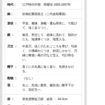
時代：
江戸時代中期 明暦頃 1655-1657年
銘：
於南紀重国造之（二代金助重国）
形状 ：
平造、庵棟、身幅・重ね尋常に、寸延び
て、浅く反りつく。
鍛 ：
板目、杢交じり、総体に流れて、肌目が
たち、地沸厚くつき、地景入る。
刃文 ：
中直刃、浅くのたれごころを帯び、匂深
く、小沸細かにつき、砂流しかかり、刃
縁に喰違い風の刃など交え、匂口明る
い。
帽子 ：
直ぐに大丸風に短く返り、先掃きかけ
る。
彫物 ：
（なし）
茎 ：
生ぶ、先浅い栗尻、鑢目浅い勝手下が
り、目釘孔一。
拵 ：
茶色塗鞘短刀拵 総長 ： 44.0cm