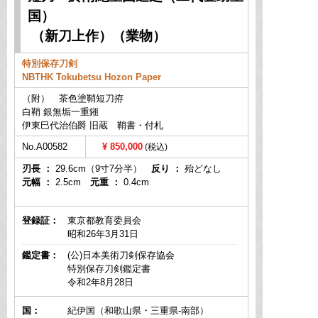
国）
（新刀上作）（業物）
特別保存刀剣
NBTHK Tokubetsu Hozon Paper
（附） 茶色塗鞘短刀拵
白鞘 銀無垢一重鎺
伊東巳代治伯爵 旧蔵 鞘書・付札
No.A00582
850,000
刃長 ：
29.6cm（9寸7分半）
反り ：
殆どなし
元幅 ：
2.5cm
元重 ：
0.4cm
登録証：
東京都教育委員会
昭和26年3月31日
鑑定書：
(公)日本美術刀剣保存協会
特別保存刀剣鑑定書
令和2年8月28日
国：
紀伊国（和歌山県・三重県-南部）