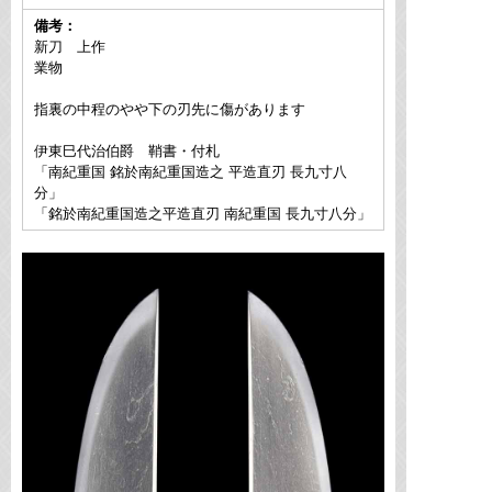
備考：
新刀 上作
業物
指裏の中程のやや下の刃先に傷があります
伊東巳代治伯爵 鞘書・付札
「南紀重国 銘於南紀重国造之 平造直刃 長九寸八
分」
「銘於南紀重国造之平造直刃 南紀重国 長九寸八分」