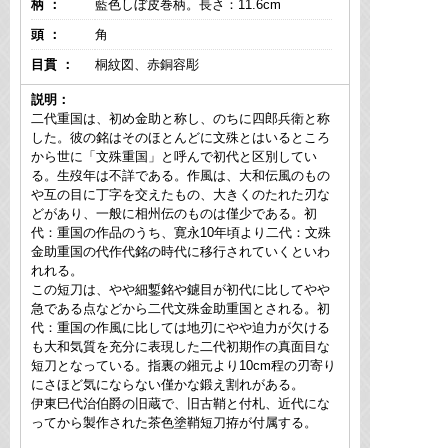
柄 ：
藍色しぼ皮巻柄。長さ：11.6cm
頭 ：
角
目貫 ：
桐紋図、赤銅容彫
説明：
二代重国は、初め金助と称し、のちに四郎兵衛と称
した。彼の銘はそのほとんどに文殊とはいるところ
から世に「文殊重国」と呼んで初代と区別してい
る。生歿年は不詳である。作風は、大和伝風のもの
や互の目に丁字を交えたもの、大きくのたれた刃な
どがあり、一般に相州伝のものは僅少である。初
代：重国の作品のうち、寛永10年頃より二代：文殊
金助重国の代作代銘の時代に移行されていくといわ
れれる。
この短刀は、やや細鏨銘や鑢目が初代に比してやや
急である点などから二代文殊金助重国とされる。初
代：重国の作風に比しては地刃にやや迫力が欠ける
も大和気質を充分に表現した二代初期作の真面目な
短刀となっている。指裏の鎺元より10cm程の刃寄り
にさほど気にならない僅かな鍛え割れがある。
伊東巳代治伯爵の旧蔵で、旧古鞘と付札、近代にな
ってから製作された茶色塗鞘短刀拵が付属する。