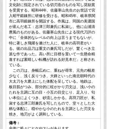
文化財に指定されている切刃造のものを写し奨励賞
を受賞する。昭和44年、佐藤寒山先生のお世話で宮
入昭平鍛錬所に研修を受ける。昭和45年、岐阜県関
市に高羽鍛錬所を開設する。作風は、同国の美濃国
が産んだ名工：志津三郎兼氏に私淑し、他に山浦清
麿風のものがある。佐藤寒山先生による現代刀評の
中に「全体的なレベルの向上は言うまでもないが、
特に著しき飛躍を遂げた人に、岐阜の高羽君がい
る。彼の出品刀は重文の兼氏写しだが、驚くべき立
派な作であった。高い所に目標を置いて一生懸命精
進すれば素晴しい転機が訪れる好見本だ」と称され
ている。
この刀は、身幅広めに、重ねが尋常、元先の幅差
少なく、浅く反りつき、大鋒といった南北朝時代の
大太刀を大磨上にした体配を呈している。地鉄は、
板目肌がつみ、部分的に柾がかり刃文は、浅い小の
たれを主調に互の目・小互の目交じり、足入り、匂
い本位によくつき、砂流しかかる。高羽刀匠が、私
淑する志津三郎兼氏を写したもので、堂々とした大
柄な体配に、穏やかな小のたれを主調とした刃文を
焼き、地刃がよく調和している。
備考：
全体に処々にヒケやスレがあります。