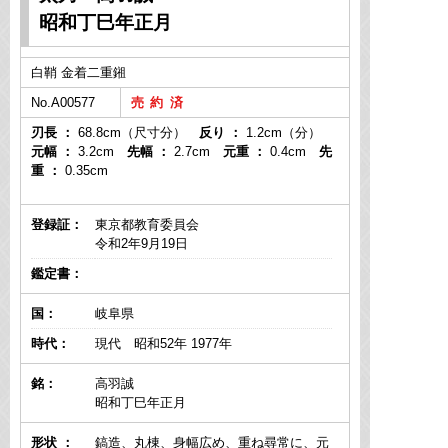
昭和丁巳年正月
白鞘 金着二重鎺
No.A00577
刃長 ：
68.8cm（尺寸分）
反り ：
1.2cm（分）
元幅 ：
3.2cm
先幅 ：
2.7cm
元重 ：
0.4cm
先
重 ：
0.35cm
登録証：
東京都教育委員会
令和2年9月19日
鑑定書：
国：
岐阜県
時代：
現代 昭和52年 1977年
銘：
高羽誠
昭和丁巳年正月
形状 ：
鎬造、丸棟、身幅広め、重ね尋常に、元