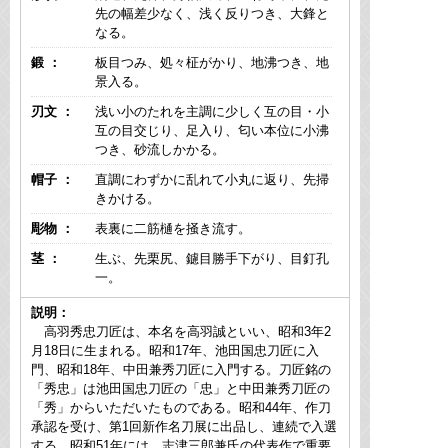
先の幅差少なく、浅く反りつき、大鋒と
なる。
鍛 ：
板目つみ、処々柾がかり、地沸つき、地
景入る。
刃文 ：
浅い小のたれを主調に少しく互の目・小
互の目交じり、足入り、匂い本位に小沸
つき、砂流しかかる。
帽子 ：
直調にわずかに乱れて小丸に返り、先掃
きかける。
彫物 ：
表裏に二筋樋を掻き流す。
茎 ：
生ぶ、先栗尻、鑢目勝手下がり、目釘孔
一。
説明：
高羽秀忠刀匠は、本名を高羽誠といい、昭和3年2
月18日に生まれる。昭和17年、池田国忠刀匠に入
門、昭和18年、中田兼秀刀匠に入門する。刀匠銘の
「秀忠」は池田国忠刀匠の「忠」と中田兼秀刀匠の
「秀」からいただいたものである。昭和44年、作刀
承認を受け、第1回新作名刀展に出品し、連続で入選
する。昭和51年には、志津三郎兼氏の代表作で重要