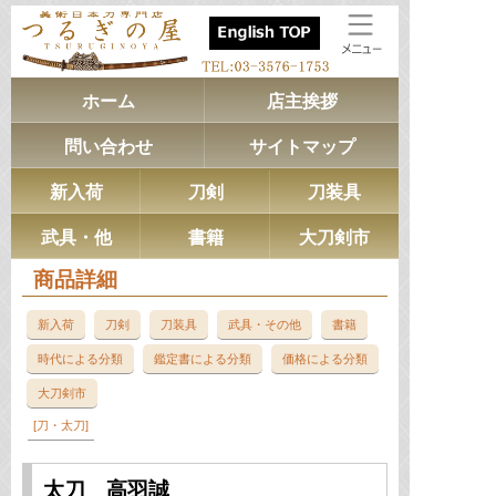
ホーム
店主挨拶
問い合わせ
サイトマップ
新入荷
刀剣
刀装具
武具・他
書籍
大刀剣市
商品詳細
新入荷
刀剣
刀装具
武具・その他
書籍
時代による分類
鑑定書による分類
価格による分類
大刀剣市
刀・太刀
太刀 高羽誠