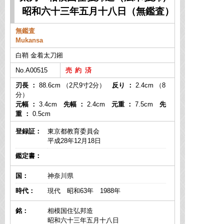
昭和六十三年五月十八日（無鑑査）
無鑑査
Mukansa
白鞘 金着太刀鎺
No.A00515
刃長 ：
88.6cm （2尺9寸2分）
反り ：
2.4cm （8
分）
元幅 ：
3.4cm
先幅 ：
2.4cm
元重 ：
7.5cm
先
重 ：
0.5cm
登録証：
東京都教育委員会
平成28年12月18日
鑑定書：
国：
神奈川県
時代：
現代 昭和63年 1988年
銘：
相模国住弘邦造
昭和六十三年五月十八日