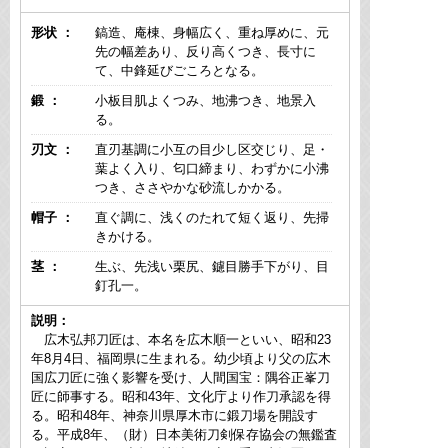
形状 ：
鎬造、庵棟、身幅広く、重ね厚めに、元
先の幅差あり、反り高くつき、長寸に
て、中鋒延びごころとなる。
鍛 ：
小板目肌よくつみ、地沸つき、地景入
る。
刃文 ：
直刃基調に小互の目少し区交じり、足・
葉よく入り、匂口締まり、わずかに小沸
つき、ささやかな砂流しかかる。
帽子 ：
直ぐ調に、浅くのたれて短く返り、先掃
きかける。
茎 ：
生ぶ、先浅い栗尻、鑢目勝手下がり、目
釘孔一。
説明：
広木弘邦刀匠は、本名を広木順一といい、昭和23
年8月4日、福岡県に生まれる。幼少頃より父の広木
国広刀匠に強く影響を受け、人間国宝：隅谷正峯刀
匠に師事する。昭和43年、文化庁より作刀承認を得
る。昭和48年、神奈川県厚木市に鍛刀場を開設す
る。平成8年、（財）日本美術刀剣保存協会の無鑑査