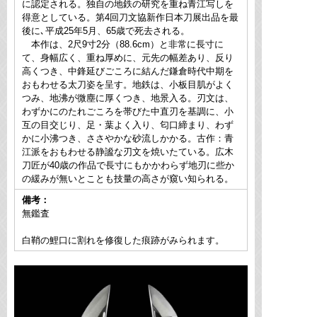
に認定される。独自の地鉄の研究を重ね青江写しを
得意としている。第4回刀文協新作日本刀展出品を最
後に､平成25年5月、65歳で死去される。
本作は、2尺9寸2分（88.6cm）と非常に長寸に
て、身幅広く、重ね厚めに、元先の幅差あり、反り
高くつき、中鋒延びごころに結んだ鎌倉時代中期を
おもわせる太刀姿を呈す。地鉄は、小板目肌がよく
つみ、地沸が微塵に厚くつき、地景入る。刃文は、
わずかにのたれごころを帯びた中直刃を基調に、小
互の目交じり、足・葉よく入り、匂口締まり、わず
かに小沸つき、ささやかな砂流しかかる。古作：青
江派をおもわせる静謐な刃文を焼いたている。広木
刀匠が40歳の作品で長寸にもかかわらず地刃に些か
の緩みが無いとことも技量の高さが窺い知られる。
備考：
無鑑査
白鞘の鯉口に割れを修復した痕跡がみられます。