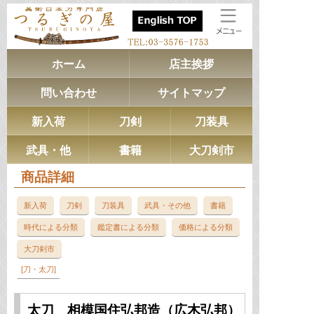
ホーム
店主挨拶
問い合わせ
サイトマップ
新入荷
刀剣
刀装具
武具・他
書籍
大刀剣市
商品詳細
新入荷
刀剣
刀装具
武具・その他
書籍
時代による分類
鑑定書による分類
価格による分類
大刀剣市
刀・太刀
太刀 相模国住弘邦造（広木弘邦）