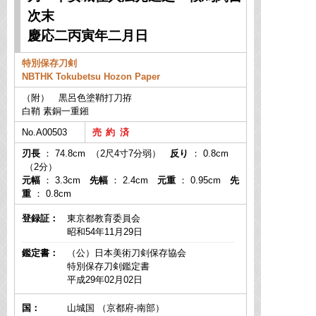
次末
慶応二丙寅年二月日
特別保存刀剣
NBTHK Tokubetsu Hozon Paper
（附） 黒呂色塗鞘打刀拵
白鞘 素銅一重鎺
No.A00503
刃長
： 74.8cm （2尺4寸7分弱）
反り
： 0.8cm
（2分）
元幅
： 3.3cm
先幅
： 2.4cm
元重
： 0.95cm
先
重
： 0.8cm
登録証：
東京都教育委員会
昭和54年11月29日
鑑定書：
（公）日本美術刀剣保存協会
特別保存刀剣鑑定書
平成29年02月02日
国：
山城国 （京都府-南部）