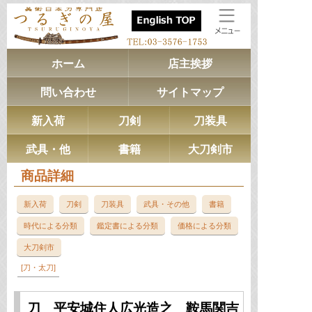
ホーム
店主挨拶
問い合わせ
サイトマップ
新入荷
刀剣
刀装具
武具・他
書籍
大刀剣市
商品詳細
新入荷
刀剣
刀装具
武具・その他
書籍
時代による分類
鑑定書による分類
価格による分類
大刀剣市
刀・太刀
刀 平安城住人広光造之 鞍馬関吉