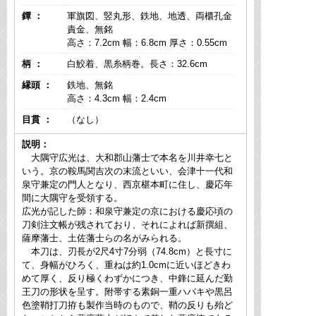
鐔 ：
軍旗図、竪丸形、鉄地、地透、両櫃孔金
責金、無銘
高さ：7.2cm 幅：6.8cm 厚さ：0.55cm
柄 ：
白鮫着、黒糸柄巻。長さ：32.6cm
縁頭 ：
鉄地、無銘
高さ：4.3cm 幅：2.4cm
目貫 ：
（なし）
説明：
大隅守広光は、大和郡山藩士で本名を川井幸七と
いう。京の鞍馬関吉次の末流といい、会津十一代和
泉守兼定の門人となり、西京椹本町に住し、慶応年
間に大隅守を受領する。
広光が記した師：和泉守兼定の京における慶応頃の
刀剣注文帳が残されており、それによれば新撰組、
薩摩藩士、土佐藩士らの名がみられる。
本刀は、刃長が2尺4寸7分弱（74.8cm）と長寸に
て、身幅がひろく、重ねは約1.0cmに近いほどきわ
めて厚く、反り極くわずかにつき、中鋒に延んだ勤
王刀の形状を呈す。附帯する素銅一重ハバキや黒呂
色塗鞘打刀拵も製作当時のもので、鞘の反りも殆ど