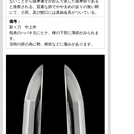
ないことから薩摩藩士が好んで差した薩摩拵である
と推察される。質素な拵でやや太めの反りの無い鞘
にて、小尻、及び鯉口には真鍮金具がついている。
備考：
新々刀 中上作
指表のハバキ元にヒケ、棟の下部に薄錆がみられま
す。
当時の拵の為に鞘、柄前などに傷みがあります。