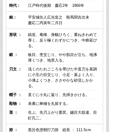
時代：
江戸時代後期 慶応2年 1866年
銘：
平安城住人広光造之 鞍馬関吉次末
慶応二丙寅年二月日
形状 ：
鎬造、庵棟、身幅ひろく、重ねきわめて
厚く、反り極くわずかにつき、中鋒延び
る。
鍛 ：
板目、杢交じり、やや肌目が立ち、地沸
厚くつき、地景入る。
刃文 ：
浅くのたれごころを帯びた中直刃を基調
に小互の目交じり、小足・葉よく入り、
小沸よくつき、ささやかな砂流しかか
る。
帽子 ：
直ぐに小丸に返り、先掃きかける。
彫物 ：
表裏に棒樋を丸留する。
茎 ：
生ぶ、先刃上がり栗尻、鑢目大筋違、目
釘孔二。
拵 ：
黒呂色塗鞘打刀拵 総長 ： 111.5cm