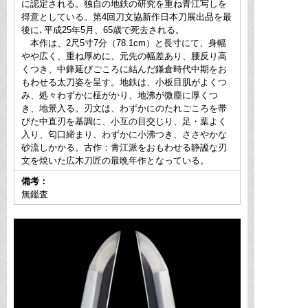
に認定される。独自の地鉄の研究を重ね青江写しを
得意としている。第4回刀文協新作日本刀展出品を最
後に､平成25年5月、65歳で死去される。
本作は、2尺5寸7分（78.1cm）と長寸にて、身幅
やや広く、重ね厚めに、元先の幅差あり、腰反り高
くつき、中鋒延びごころに結んだ鎌倉時代中期をお
もわせる太刀姿を呈す。地鉄は、小板目肌がよくつ
み、処々わずかに柾がかり、地沸が微塵に厚くつ
き、地景入る。刃文は、わずかにのたれごころを帯
びた中直刃を基調に、小互の目交じり、足・葉よく
入り、匂口締まり、わずかに小沸つき、ささやかな
砂流しかかる。古作：青江派をおもわせる静謐な刃
文を焼いた広木刀匠の最晩年作となっている。
備考：
無鑑査