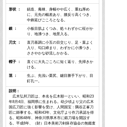
形状 ：
鎬造、庵棟、身幅やや広く、重ね厚め
に、元先の幅差あり、腰反り高くつき、
中鋒延びごころとなる。
鍛 ：
小板目肌よくつみ、処々わずかに柾がか
り、地沸つき、地景入る。
刃文 ：
直刃基調に小互の目交じり、足・葉よく
入り、匂口締まり、わずかに小沸つき、
ささやかな砂流しかかる。
帽子 ：
直ぐに大丸ごころに短く返り、先掃きか
ける。
茎 ：
生ぶ、先浅い栗尻、鑢目勝手下がり、目
釘孔一。
説明：
広木弘邦刀匠は、本名を広木順一といい、昭和23
年8月4日、福岡県に生まれる。幼少頃より父の広木
国広刀匠に強く影響を受け、人間国宝：隅谷正峯刀
匠に師事する。昭和43年、文化庁より作刀承認を得
る。昭和48年、神奈川県厚木市に鍛刀場を開設す
る。平成8年、（財）日本美術刀剣保存協会の無鑑査