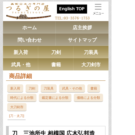
ホーム
店主挨拶
問い合わせ
サイトマップ
新入荷
刀剣
刀装具
武具・他
書籍
大刀剣市
商品詳細
新入荷
刀剣
刀装具
武具・その他
書籍
時代による分類
鑑定書による分類
価格による分類
大刀剣市
刀・太刀
刀 三池所生 相模国 広木弘邦造