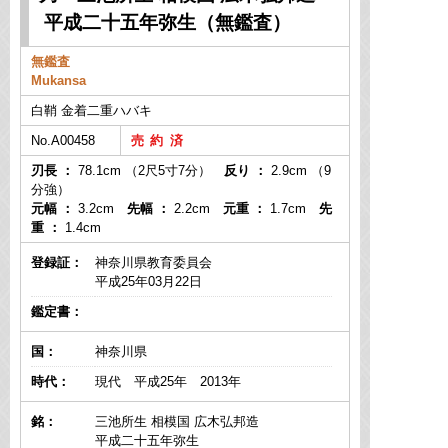
平成二十五年弥生（無鑑査）
無鑑査
Mukansa
白鞘 金着二重ハバキ
No.A00458
刃長 ：
78.1cm （2尺5寸7分）
反り ：
2.9cm （9
分強）
元幅 ：
3.2cm
先幅 ：
2.2cm
元重 ：
1.7cm
先
重 ：
1.4cm
登録証：
神奈川県教育委員会
平成25年03月22日
鑑定書：
国：
神奈川県
時代：
現代 平成25年 2013年
銘：
三池所生 相模国 広木弘邦造
平成二十五年弥生