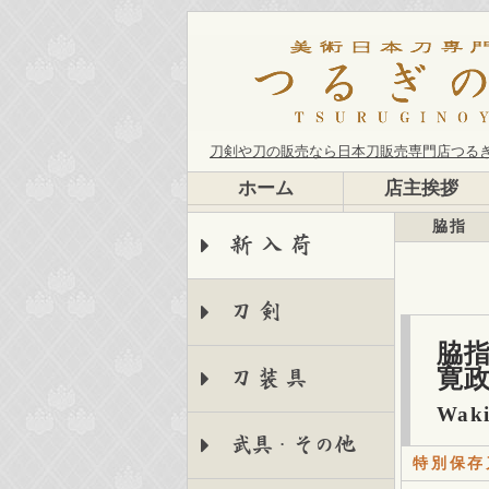
刀剣や刀の販売なら日本刀販売専門店つる
ホーム
店主挨拶
脇指
新入荷
刀剣
脇指
寛政
刀装具
Waki
武具・その他
特別保存