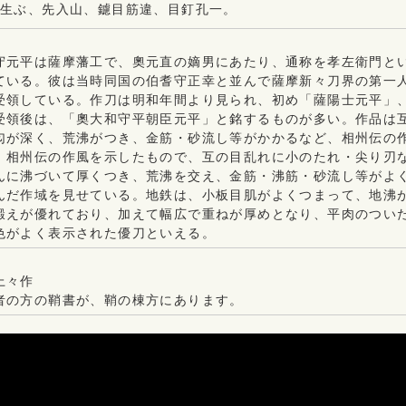
生ぶ、先入山、鑢目筋違、目釘孔一。
元平は薩摩藩工で、奧元直の嫡男にあたり、通称を孝左衛門とい
ている。彼は当時同国の伯耆守正幸と並んで薩摩新々刀界の第一
受領している。作刀は明和年間より見られ、初め「薩陽士元平」
受領後は、「奧大和守平朝臣元平」と銘するものが多い。作品は
匂が深く、荒沸がつき、金筋・砂流し等がかかるなど、相州伝の
相州伝の作風を示したもので、互の目乱れに小のたれ・尖り刃
んに沸づいて厚くつき、荒沸を交え、金筋・沸筋・砂流し等がよ
んだ作域を見せている。地鉄は、小板目肌がよくつまって、地沸
鍛えが優れており、加えて幅広で重ねが厚めとなり、平肉のつい
色がよく表示された優刀といえる。
上々作
者の方の鞘書が、鞘の棟方にあります。