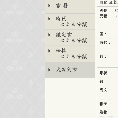
白鞘 金
書籍
刃長 ：
5
元幅 ：
3
時代
による分類
鑑定書
国：
による分類
時代：
価格
による分類
銘：
大刀剣市
形状 ：
鍛 ：
刃文 ：
帽子 ：
彫物 ：