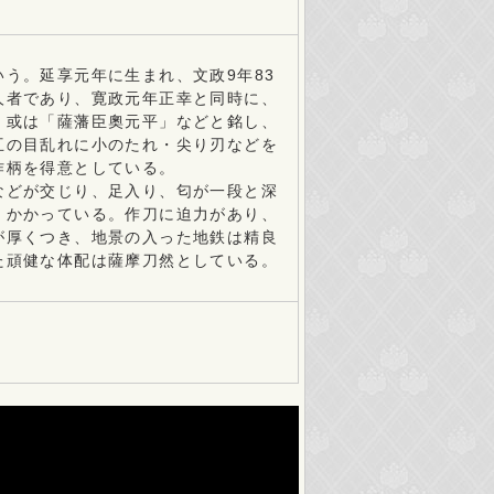
う。延享元年に生まれ、文政9年83
人者であり、寛政元年正幸と同時に、
、或は「薩藩臣奧元平」などと銘し、
互の目乱れに小のたれ・尖り刃などを
作柄を得意としている。
などが交じり、足入り、匂が一段と深
くかかっている。作刀に迫力があり、
が厚くつき、地景の入った地鉄は精良
た頑健な体配は薩摩刀然としている。