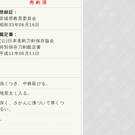
登録証：
宮城県教育委員会
昭和33年06月16日
鑑定書：
(公)日本美術刀剣保存協会
特別保存刀剣鑑定書
平成11年06月11日
浅くつき、中鋒延びる。
地景太く入る。
深く、さかんに沸づいて厚くつ
るい。
。