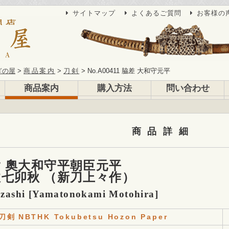
サイトマップ
よくあるご質問
お客様の
ぎの屋
商品案内
刀剣
No.A00411 脇差 大和守元平
商品案内
購入方法
問い合わせ
商品詳細
 奧大和守平朝臣元平
七卯秋 （新刀上々作）
zashi [Yamatonokami Motohira]
刀剣
NBTHK Tokubetsu Hozon Paper