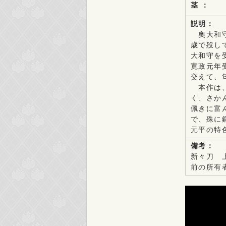
茎 ：
説明：
奧大和守
歳で歿し
大和守を
寛政元年
交えて、
本作は、
く、さか
佩きに富
で、殊に
元平の特
備考：
新々刀 
前の所有