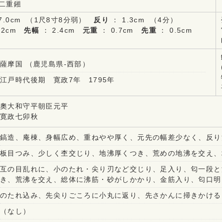
着二重鎺
7.0cm （1尺8寸8分弱）
反り
： 1.3cm （4分）
.2cm
先幅
： 2.4cm
元重
： 0.7cm
先重
： 0.5cm
薩摩国 （鹿児島県-西部）
江戸時代後期 寛政7年 1795年
奧大和守平朝臣元平
寛政七卯秋
鎬造、庵棟、身幅広め、重ねやや厚く、元先の幅差少なく、反り
板目つみ、少しく杢交じり、地沸厚くつき、荒めの地沸を交え、
互の目乱れに、小のたれ・尖り刃など交じり、足入り、匂一段と
き、荒沸を交え、総体に沸筋・砂がしかかり、金筋入り、匂口明
のたれ込み、先尖りごころに小丸に返り、先さかんに掃きかける
（なし）