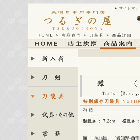
サイトマッ
HOME
>
商品案内
>
刀装具
> 商品詳細
特別保存刀装具
NBTHK
桐箱
竪長さ
： 7.2cm
横長さ
：
国
： 尾張国 （愛知県-西