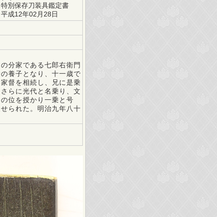
特別保存刀装具鑑定書
平成12年02月28日
の分家である七郎右衛門
乗の養子となり、十一歳で
い家督を相続し、兄に是乗
、さらに光代と名乗り、文
橋の位を授かり一乗と号
叙せられた。明治九年八十