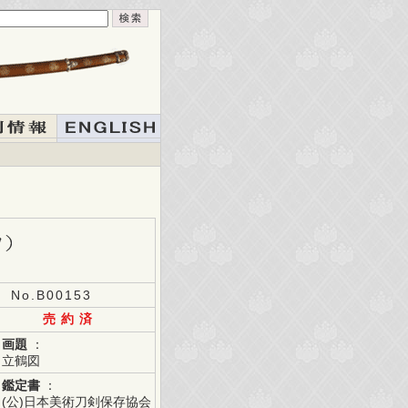
No.B00153
売 約 済
画題
：
立鶴図
鑑定書
：
(公)日本美術刀剣保存協会