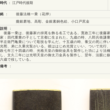
時代
： 江戸時代後期
銘
：
後藤法橋一乗（花押）
朧銀磨地、高彫、金銀素銅色絵、小口戸尻金
説明
：
後藤一乗は、後藤家の掉尾を飾る名工である。寛政三年に後藤家
家：四代重乗の子として京都に生まれた。九歳の時、八郎兵衛謙
半左衛門亀乗について彫技を学んだ。十五歳の時、養父の死に伴
光熈、弟に久乗光覧がいる。彼ははじめ光貨といい、ついで光行
政七年三十四歳の時、光格天皇の御剣金具を製作した功により法
し、文久二年には光明天皇の御太刀金具を製作し、翌年、法眼に
六歳で歿している。
備考
：