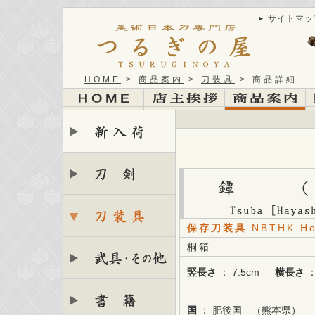
サイトマッ
HOME
>
商品案内
>
刀装具
> 商品詳細
保存刀装具
NBTHK Ho
桐箱
竪長さ
： 7.5cm
横長さ
：
国
： 肥後国 （熊本県）