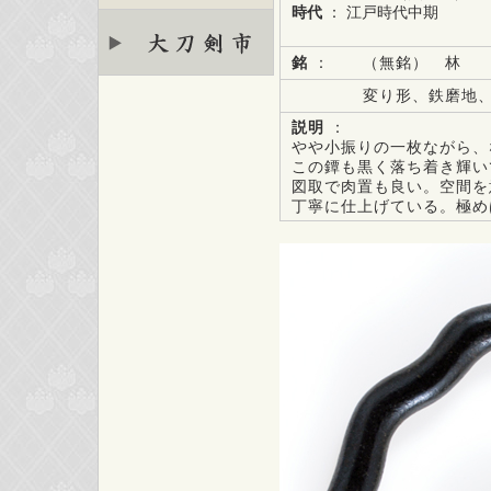
時代
： 江戸時代中期
銘
：
（無銘） 林
変り形、鉄磨地
説明
：
やや小振りの一枚ながら、
この鐔も黒く落ち着き輝い
図取で肉置も良い。空間を
丁寧に仕上げている。極め