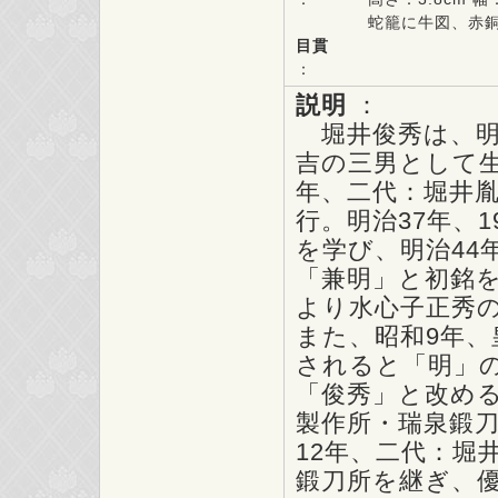
蛇籠に牛図、赤
目貫
：
説明
：
堀井俊秀は、明
吉の三男として生
年、二代：堀井
行。明治37年、
を学び、明治44
「兼明」と初銘を
より水心子正秀
また、昭和9年
されると「明」
「俊秀」と改め
製作所・瑞泉鍛
12年、二代：堀
鍛刀所を継ぎ、