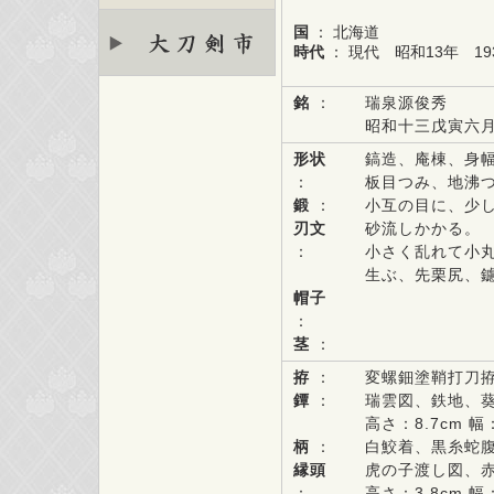
国
： 北海道
時代
： 現代 昭和13年 19
銘
：
瑞泉源俊秀
昭和十三戊寅六
形状
鎬造、庵棟、身
：
板目つみ、地沸
鍛
：
小互の目に、少
刃文
砂流しかかる。
：
小さく乱れて小
生ぶ、先栗尻、
帽子
：
茎
：
拵
：
変螺鈿塗鞘打刀拵 
鐔
：
瑞雲図、鉄地、
高さ：8.7cm 幅：
柄
：
白鮫着、黒糸蛇腹
縁頭
虎の子渡し図、
：
高さ：3.8cm 幅：