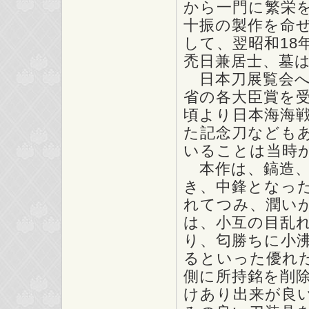
から一門に繁栄を
十振の製作を命
して、翌昭和18
禿日兼居士、墓
日本刀展覧会へ
省の各大臣賞を
頃より日本海海
た記念刀なども
いることは当時
本作は、鎬造、
き、中鋒となっ
れてつみ、潤い
は、小互の目乱
り、匂勝ちに小
るといった優れ
側に所持銘を削
けあり出来が良