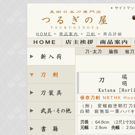
サイトマッ
HOME
>
商品案内
>
刀剣
> 商品詳細
刀･太刀
脇指
短刀
保存刀剣
NBTHK Hoz
（附） 変螺鈿塗鞘打刀
白鞘 銀無垢一重ハバ
刃長
： 64.8cm （2尺1
元幅
： 2.9cm
先幅
： 2.