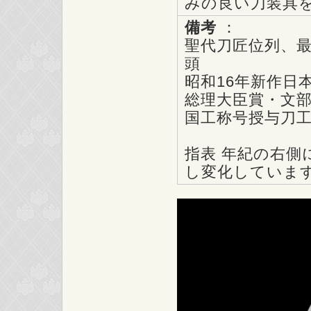
みの良い刀装具
備考
：
聖代刀匠位列、最
頭
昭和16年新作日
総理大臣賞・文
国工称号授与刀
指表 年紀の右側
し変化していま