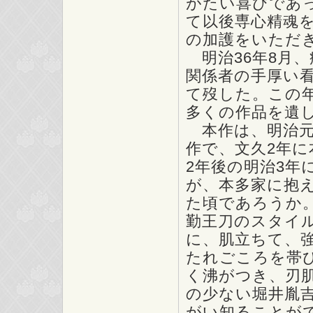
がたい喜びであ
て以後専心精魂
の加護をいただ
明治36年8月
関係者の手厚い看
て歿した。この
多くの作品を遺
本作は、明治元
作で、文久2年に
2年後の明治3年
が、本多家に抱
た頃であろうか
勤王刀のスタイ
に、肌立ちて、
たれごころを帯
く沸がつき、刃
の少ない堀井胤
がい知ることが