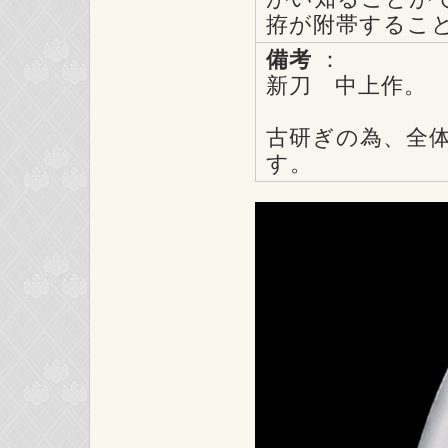
拵が附帯するこ
備考
：
新刀 中上作。
古研ぎの為、全
す。