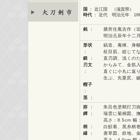
国
： 近江国 （滋賀県）
時代
： 近代 明治元年 18
銘
：
膳所住胤吉作（
明治元辰年十二
形状
鎬造、庵棟、身
：
柾目肌、総じて
鍛
：
直刃調、浅くの
刃文
からみて、金筋
：
直ぐに小丸に返
生ぶ、先栗尻、
帽子
：
茎
：
拵
：
朱呂色塗鞘打刀拵 
鐔
：
瑞雲に菊桐図、
高さ：8.5cm 幅：
柄
：
白鮫着、黒糸柄巻。
縁
：
唐草図、鉄地、
高さ：4.0cm 幅：