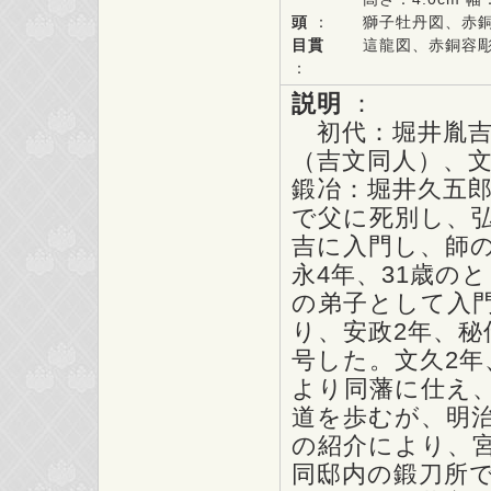
頭
：
獅子牡丹図、赤
目貫
這龍図、赤銅容
：
説明
：
初代：堀井胤吉
（吉文同人）、文
鍛冶：堀井久五郎
で父に死別し、弘
吉に入門し、師
永4年、31歳の
の弟子として入門
り、安政2年、
号した。文久2
より同藩に仕え
道を歩むが、明治
の紹介により、
同邸内の鍛刀所で