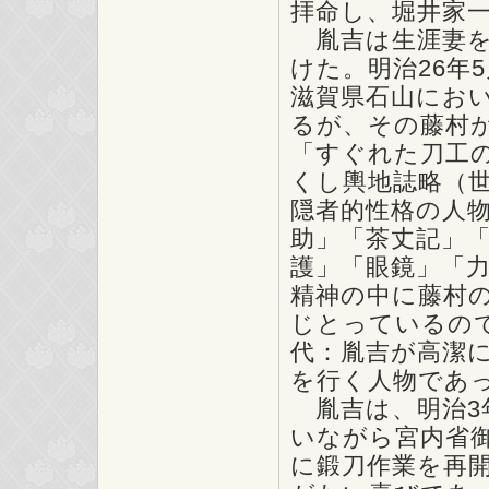
拝命し、堀井家
胤吉は生涯妻を
けた。明治26年
滋賀県石山にお
るが、その藤村
「すぐれた刀工
くし輿地誌略（
隠者的性格の人
助」「茶丈記」
護」「眼鏡」「
精神の中に藤村
じとっているの
代：胤吉が高潔
を行く人物であ
胤吉は、明治3
いながら宮内省御
に鍛刀作業を再