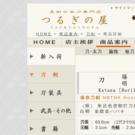
サイトマッ
HOME
>
商品案内
>
刀剣
> 商品詳細
刀･太刀
脇指
短刀
保存刀剣
NBTHK Hoz
（附） 朱呂色塗鞘打刀
白鞘 金鍍金ハバキ
刃長
： 69.8cm （2尺3
元幅
： 3.1cm
先幅
： 2.