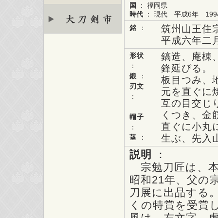
国
： 福岡県
時代
： 現代 平成6年 199
筑州山王住
銘
：
平成六年二
鎬造、庵棟
形状
：
鋒延びる。
鍛
：
板目つみ、
刃文
元を直ぐに
：
互の目交じ
くつき、金
帽子
直ぐに小丸
：
生ぶ、先入
茎
：
説明
：
宗勉刀匠は、本
昭和21年、父の
刀展に出品する
くの特賞を受賞
風は、左文字、