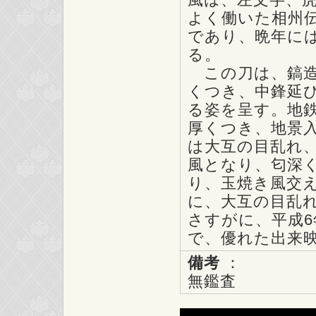
よく働いた相州
であり、晩年に
る。
この刀は、鎬造
くつき、中鋒延び
る姿を呈す。地
厚くつき、地景
は大互の目乱れ
風となり、匂深
り、玉焼き風交
に、大互の目乱
さすがに、平成
で、優れた出来
備考
：
無鑑査