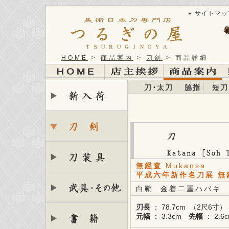
サイトマッ
HOME
>
商品案内
>
刀剣
> 商品詳細
刀･太刀
脇指
短刀
無鑑査
Mukansa
平成六年新作名刀展 無
白鞘 金着二重ハバキ
刃長
： 78.7cm （2尺6寸
元幅
： 3.3cm
先幅
： 2.