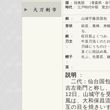
国
： 陸奥国 （青森県・岩
時代
： 江戸時代中期 寛文頃 
銘
：
山城守藤原国包
形状
鎬造、庵棟、身
：
る。
鍛
：
柾目肌よくつみ
刃文
中直刃浅くのた
：
刃縁にうちのけ
直ぐに焼詰め風
帽子
生ぶ、先栗尻、
：
茎
：
説明
：
二代：仙台国包
吉左衛門と称し、
12日、山城守を
風は、大和保昌
互の目を焼きい