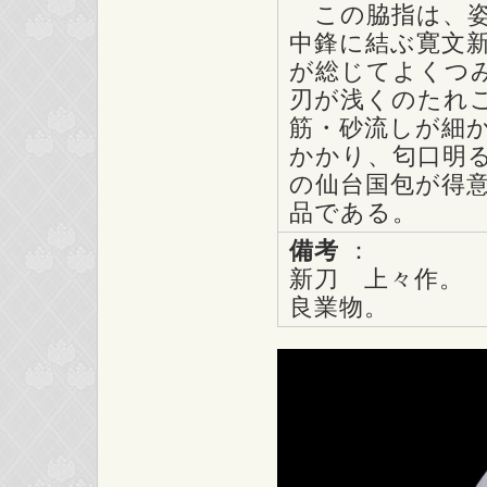
この脇指は、姿
中鋒に結ぶ寛文
が総じてよくつ
刃が浅くのたれ
筋・砂流しが細
かかり、匂口明
の仙台国包が得
品である。
備考
：
新刀 上々作。
良業物。