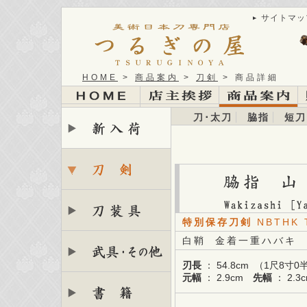
サイトマッ
HOME
>
商品案内
>
刀剣
> 商品詳細
刀･太刀
脇指
短刀
特別保存刀剣
NBTHK 
白鞘 金着一重ハバキ
刃長
： 54.8cm （1尺8寸
元幅
： 2.9cm
先幅
： 2.