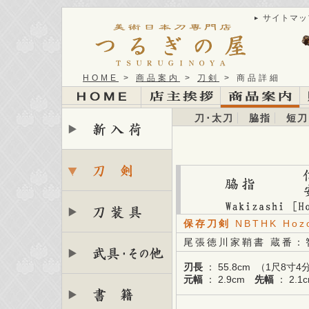
サイトマッ
HOME
>
商品案内
>
刀剣
> 商品詳細
刀･太刀
脇指
短刀
保存刀剣
NBTHK Hoz
尾張徳川家鞘書 蔵番：
刃長
： 55.8cm （1尺8寸
元幅
： 2.9cm
先幅
： 2.