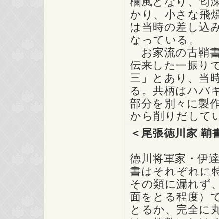
欄風となり、匂
かり、小さな飛
は当時の差し込
なっている。
お家流の古鞘書
伝来した一振り
三」とあり、当
る。共柄はハバ
部分を別々に製
から削りだして
＜尾張徳川家 鞘
徳川将軍家・伊
書はそれぞれに
その類に漏れず
面をとる程度）
とるか、完全に