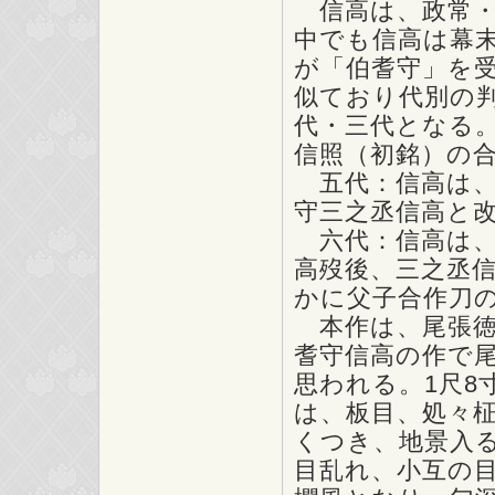
信高は、政常・
中でも信高は幕
が「伯耆守」を
似ており代別の
代・三代となる
信照（初銘）の
五代：信高は、
守三之丞信高と改
六代：信高は、
高歿後、三之丞
かに父子合作刀
本作は、尾張徳
耆守信高の作で
思われる。1尺8寸
は、板目、処々
くつき、地景入
目乱れ、小互の