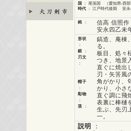
国
： 尾張国 （愛知県-西
時代
： 江戸時代後期 安永4
信高 信照作
銘
：
安永四乙未
鎬造、庵棟
形状
：
る。
鍛
：
板目、処々
刃文
つき、地景
：
直ぐに焼出
刃・矢筈風
角がかり、
帽子
かり、小さ
：
彫物
直ぐ調に飛
：
表裏に棒樋
茎
：
生ぶ、先刃
一。
説明
：