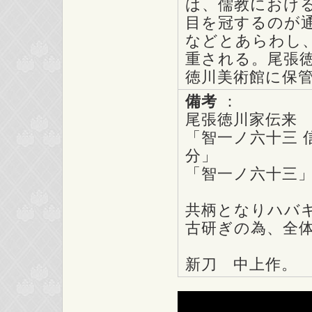
は、儒教におけ
目を冠するのが
などとあらわし
重される。尾張
徳川美術館に保
備考
：
尾張徳川家伝来
「智一ノ六十三 
分」
「智一ノ六十三
共柄となりハバ
古研ぎの為、全
新刀 中上作。