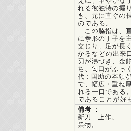
えに、華やかな丁
れる彼独特の握
き、元に直ぐの
のである。
この脇指は、直
に拳形の丁子を
交じり、足が長
かるなどの出来
刃が沸づき、金
ち、匂口がふっ
代：国助の本領
で、幅広・重ね
れる一口である
であることが好
備考
：
新刀 上作。
業物。