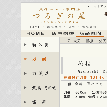
サイトマッ
HOME
>
商品案内
>
刀剣
> 商品詳細
刀･太刀
脇指
短刀
特別保存刀剣
NBTHK 
白鞘 金着一重ハバキ
刃長
： 56.0cm （1尺8
元幅
： 3.1cm
先幅
： 2.