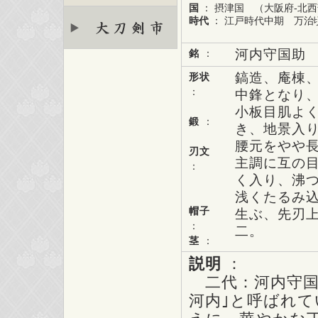
国
： 摂津国 （大阪府-北
時代
： 江戸時代中期 万治頃 
河内守国助
銘
：
鎬造、庵棟
形状
：
中鋒となり
小板目肌よ
鍛
：
き、地景入
腰元をやや
刃文
主調に互の
：
く入り、沸
浅くたるみ
帽子
生ぶ、先刃
：
二。
茎
：
説明
：
二代：河内守国
河内｣と呼ばれ